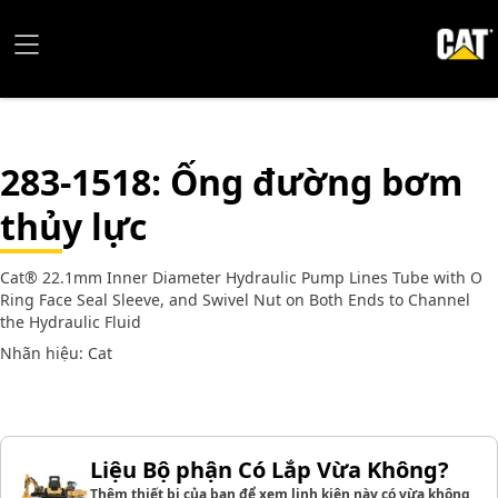
283-1518
: Ống đường bơm
thủy lực
Cat® 22.1mm Inner Diameter Hydraulic Pump Lines Tube with O
Ring Face Seal Sleeve, and Swivel Nut on Both Ends to Channel
the Hydraulic Fluid
Nhãn hiệu: Cat
Liệu Bộ phận Có Lắp Vừa Không?
Thêm thiết bị của bạn để xem linh kiện này có vừa không