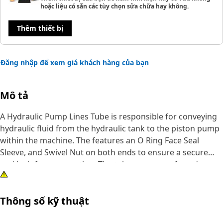
hoặc liệu có sẵn các tùy chọn sửa chữa hay không.
Thêm thiết bị
Đăng nhập để xem giá khách hàng của bạn
Mô tả
A Hydraulic Pump Lines Tube is responsible for conveying
hydraulic fluid from the hydraulic tank to the piston pump
within the machine. The features an O Ring Face Seal
Sleeve, and Swivel Nut on both ends to ensure a secure
and leak-free connection. The tube ensures safe and
reliable operation under varying load conditions,
maintaining proper fluid flow and system performance.
Thông số kỹ thuật
Attributes: