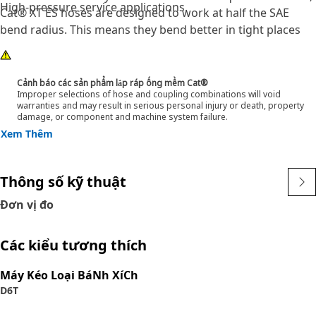
High-pressure service applications.
Cat® XT ES hoses are designed to work at half the SAE
bend radius. This means they bend better in tight places
and substantially reduce hose length requirements. These
features provide easier installation, long life and excellent
dependability.
Cảnh báo các sản phẩm lắp ráp ống mềm Cat®
Improper selections of hose and coupling combinations will void
warranties and may result in serious personal injury or death, property
damage, or component and machine system failure.
Xem Thêm
Thông số kỹ thuật
Đơn vị đo
Các kiểu tương thích
Máy Kéo Loại BáNh XíCh
D6T