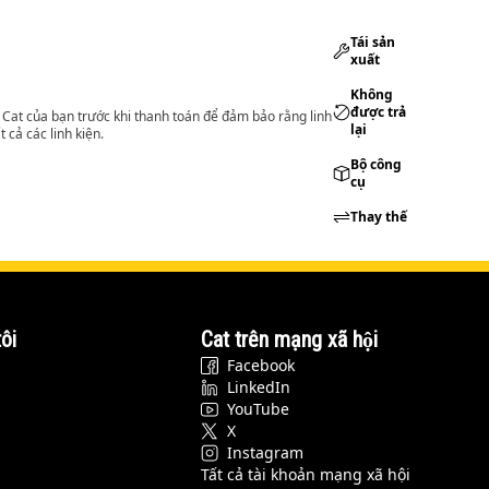
Tái sản
xuất
Không
được trả
lý Cat của bạn trước khi thanh toán để đảm bảo rằng linh
lại
 cả các linh kiện.
Bộ công
cụ
Thay thế
ôi
Cat trên mạng xã hội
Facebook
LinkedIn
YouTube
X
Instagram
Tất cả tài khoản mạng xã hội