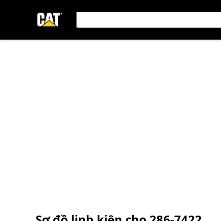
Sơ đồ linh kiện cho
286-7422