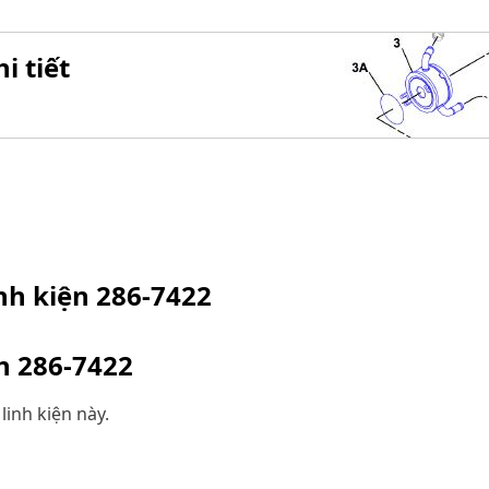
i tiết
inh kiện
286-7422
ện
286-7422
linh kiện này.