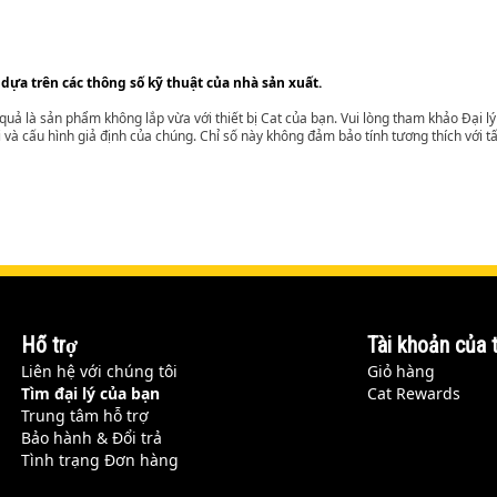
 dựa trên các thông số kỹ thuật của nhà sản xuất.
t quả là sản phẩm không lắp vừa với thiết bị Cat của bạn. Vui lòng tham khảo Đại 
i và cấu hình giả định của chúng. Chỉ số này không đảm bảo tính tương thích với tất
Hỗ trợ
Tài khoản của t
Liên hệ với chúng tôi
Giỏ hàng
Tìm đại lý của bạn
Cat Rewards
Trung tâm hỗ trợ
Bảo hành & Đổi trả
Tình trạng Đơn hàng