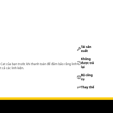
Tái sản
xuất
Không
được trả
lý Cat của bạn trước khi thanh toán để đảm bảo rằng linh
lại
 cả các linh kiện.
Bộ công
cụ
Thay thế