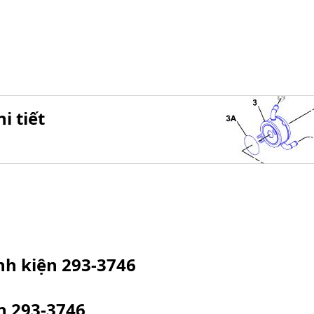
i tiết
inh kiện
293-3746
ện
293-3746