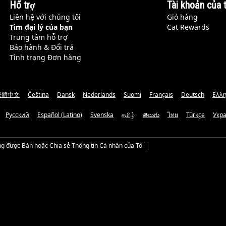
Hỗ trợ
Tài khoản của t
Liên hệ với chúng tôi
Giỏ hàng
Tìm đại lý của bạn
Cat Rewards
Trung tâm hỗ trợ
Bảo hành & Đổi trả
Tình trạng Đơn hàng
繁體中文
Čeština
Dansk
Nederlands
Suomi
Français
Deutsch
Ελλη
Русский
Español (Latino)
Svenska
தமிழ்
తెలుగు
ไทย
Türkçe
Укр
g được Bán hoặc Chia sẻ Thông tin Cá nhân của Tôi