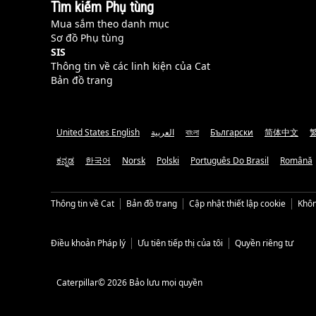
Tìm kiếm Phụ tùng
Mua sắm theo danh mục
Sơ đồ Phụ tùng
SIS
Thông tin về các linh kiện của Cat
Bản đồ trang
United States English
العربية
বাংলা
Български
简体中文
ಕನ್ನಡ
한국어
Norsk
Polski
Português Do Brasil
Română
Thông tin về Cat
Bản đồ trang
Cập nhật thiết lập cookie
Khôn
Điều khoản Pháp lý
Ưu tiên tiếp thị của tôi
Quyền riêng tư
Caterpillar© 2026 Bảo lưu mọi quyền