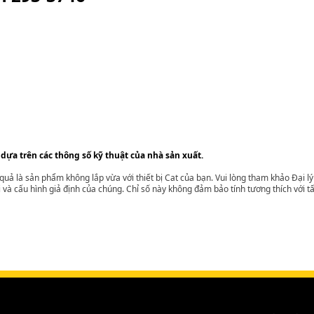
 dựa trên các thông số kỹ thuật của nhà sản xuất.
t quả là sản phẩm không lắp vừa với thiết bị Cat của bạn. Vui lòng tham khảo Đại 
i và cấu hình giả định của chúng. Chỉ số này không đảm bảo tính tương thích với tất