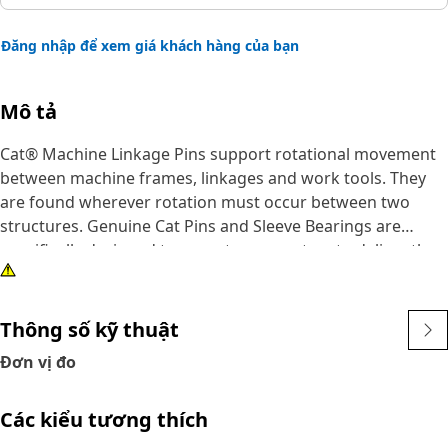
Đăng nhập để xem giá khách hàng của bạn
Mô tả
Cat® Machine Linkage Pins support rotational movement
between machine frames, linkages and work tools. They
are found wherever rotation must occur between two
structures. Genuine Cat Pins and Sleeve Bearings are
specifically designed to operate as a system to deliver the
performance you expect. Caterpillar design engineers
match the right combination of dimensions, materials,
heat treatment, surface treatments and finish to each part
Thông số kỹ thuật
to enable them to work and wear effectively with all the
Đơn vị đo
other neighboring and dependent parts.
Các kiểu tương thích