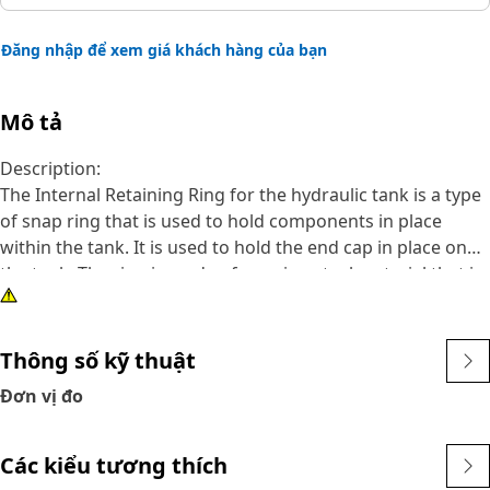
Đăng nhập để xem giá khách hàng của bạn
Mô tả
Description:
The Internal Retaining Ring for the hydraulic tank is a type
of snap ring that is used to hold components in place
within the tank. It is used to hold the end cap in place on
the tank. The ring is made of a spring steel material that is
compressed when it is installed, which helps to keep it in
place. It is designed with a circular shape and a small gap
or opening.
Thông số kỹ thuật
Đơn vị đo
Attributes:
• Withstand the forces and operating conditions.
• Corrosion resistance and compatibility.
Các kiểu tương thích