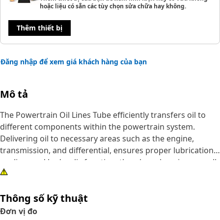
hoặc liệu có sẵn các tùy chọn sửa chữa hay không.
Thêm thiết bị
Đăng nhập để xem giá khách hàng của bạn
Mô tả
The Powertrain Oil Lines Tube efficiently transfers oil to
different components within the powertrain system.
Delivering oil to necessary areas such as the engine,
transmission, and differential, ensures proper lubrication,
cooling, and hydraulic function, thereby enhancing overall
efficiency and prolonging the lifespan of necessary
components.
Thông số kỹ thuật
Attributes:
Đơn vị đo