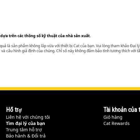
 dựa trên các thông số kỹ thuật của nhà sản xuất.
t quả là sản phẩm không lắp vừa với thiết bị Cat của bạn. Vui lòng tham khảo Đại 
i và cấu hình giả định của chúng. Chỉ số này không đảm bảo tính tương thích với tất
Hỗ trợ
Tài khoản của t
Liên hệ với chúng tôi
Giỏ hàng
Tìm đại lý của bạn
Cat Rewards
Trung tâm hỗ trợ
Bảo hành & Đổi trả