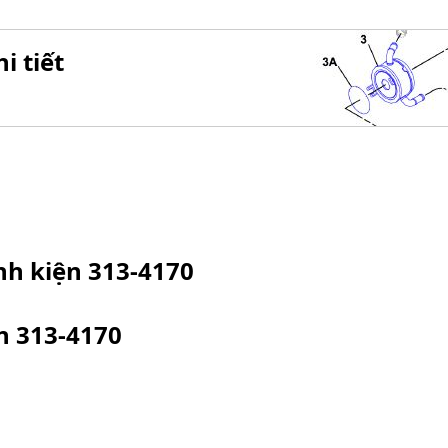
i tiết
inh kiện
313-4170
ện
313-4170