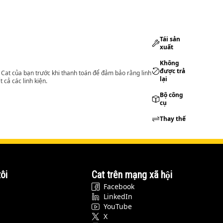
Tái sản
xuất
Không
được trả
lý Cat của bạn trước khi thanh toán để đảm bảo rằng linh
lại
 cả các linh kiện.
Bộ công
cụ
Thay thế
ôi
Cat trên mạng xã hội
Facebook
LinkedIn
YouTube
X