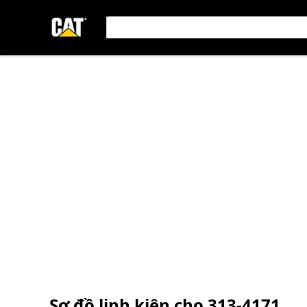
Sơ đồ linh kiện cho
313-4171