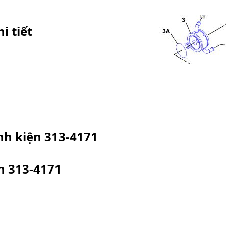
i tiết
inh kiện
313-4171
ện
313-4171