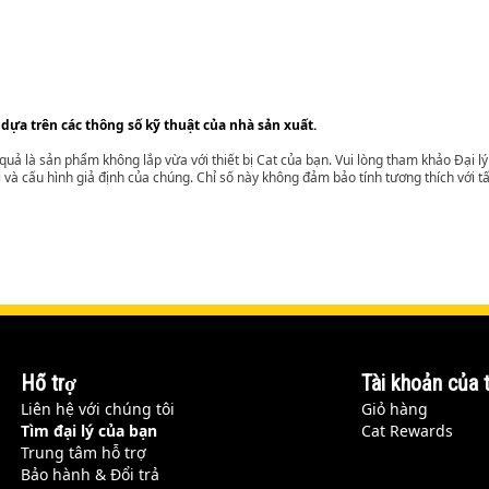
 dựa trên các thông số kỹ thuật của nhà sản xuất.
t quả là sản phẩm không lắp vừa với thiết bị Cat của bạn. Vui lòng tham khảo Đại 
i và cấu hình giả định của chúng. Chỉ số này không đảm bảo tính tương thích với tất
Hỗ trợ
Tài khoản của t
Liên hệ với chúng tôi
Giỏ hàng
Tìm đại lý của bạn
Cat Rewards
Trung tâm hỗ trợ
Bảo hành & Đổi trả