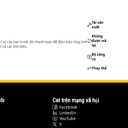
Tái sản
xuất
Không
được trả
lý Cat của bạn trước khi thanh toán để đảm bảo rằng linh
lại
 cả các linh kiện.
Bộ công
cụ
Thay thế
ôi
Cat trên mạng xã hội
Facebook
LinkedIn
YouTube
X