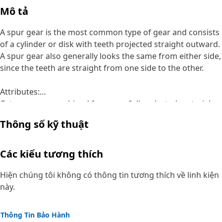
Mô tả
A spur gear is the most common type of gear and consists
of a cylinder or disk with teeth projected straight outward.
A spur gear also generally looks the same from either side,
since the teeth are straight from one side to the other.
Attributes:
Cat gears are machined from carefully selected materials
to exacting specifications that match the loads
Thông số kỹ thuật
encountered in Cat machines. They are manufactured
using special, and in some cases proprietary, heat treat
processes — including case carburizing, nitriding, and
Các kiểu tương thích
induction hardening. Cat gears have the industry's highest
power density, or the amount of power a gear can
Hiện chúng tôi không có thông tin tương thích về linh kiện
transmit relative to its size and are designed with
này.
reusability in mind. Consequently, they are more durable
and keep your overall machine operating costs down.
Thông Tin Bảo Hành