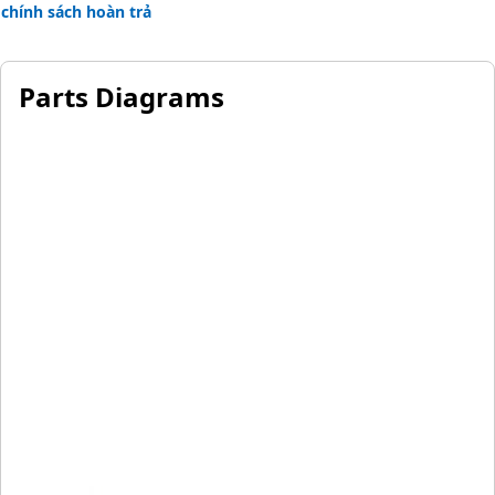
chính sách hoàn trả
Recommended Application:
Cat gears are built specific to their application to ensure all
drive train parts work and wear together as a system.
Parts Diagrams