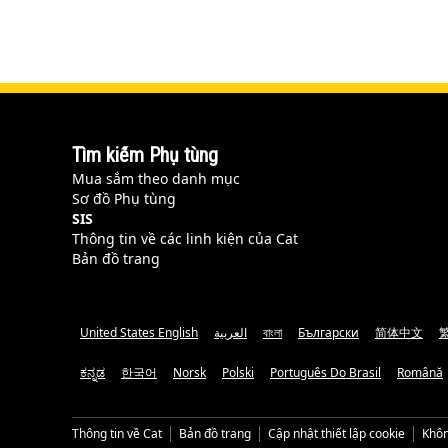
Tìm kiếm Phụ tùng
Mua sắm theo danh mục
Sơ đồ Phụ tùng
SIS
Thông tin về các linh kiện của Cat
Bản đồ trang
United States English
العربية
বাংলা
Български
简体中文
ಕನ್ನಡ
한국어
Norsk
Polski
Português Do Brasil
Română
Thông tin về Cat
Bản đồ trang
Cập nhật thiết lập cookie
Khôn