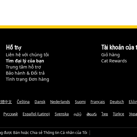
Hỗ trợ
Tài khoản của t
Liên hệ với chúng tôi
Giỏ hàng
Tìm đại lý của bạn
Cat Rewards
Trung tâm hỗ trợ
Bảo hành & Đổi trả
Tình trạng Đơn hàng
繁體中文
Čeština
Dansk
Nederlands
Suomi
Français
Deutsch
Ελλη
Русский
Español (Latino)
Svenska
தமிழ்
తెలుగు
ไทย
Türkçe
Укр
g được Bán hoặc Chia sẻ Thông tin Cá nhân của Tôi