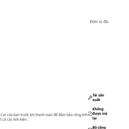
Đơn vị đo
Tái sản
xuất
Không
được trả
lý Cat của bạn trước khi thanh toán để đảm bảo rằng linh
lại
 cả các linh kiện.
Bộ công