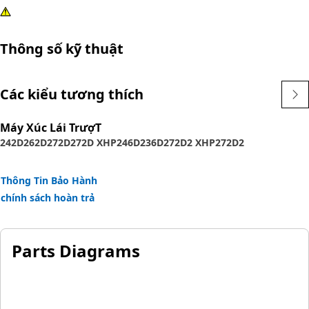
Thông số kỹ thuật
Các kiểu tương thích
Máy Xúc Lái TrượT
242D
262D
272D
272D XHP
246D
236D
272D2 XHP
272D2
Thông Tin Bảo Hành
chính sách hoàn trả
Parts Diagrams