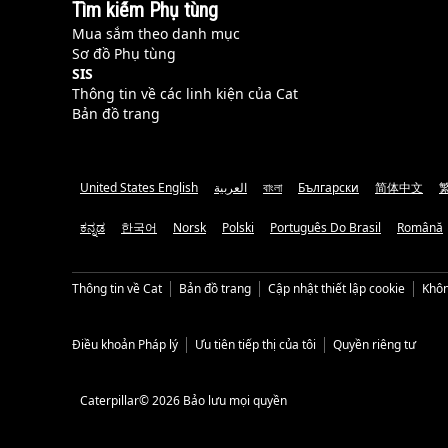
Tìm kiếm Phụ tùng
Mua sắm theo danh mục
Sơ đồ Phụ tùng
SIS
Thông tin về các linh kiện của Cat
Bản đồ trang
United States English
العربية
বাংলা
Български
简体中文
ಕನ್ನಡ
한국어
Norsk
Polski
Português Do Brasil
Română
Thông tin về Cat
Bản đồ trang
Cập nhật thiết lập cookie
Khôn
Điều khoản Pháp lý
Ưu tiên tiếp thị của tôi
Quyền riêng tư
Caterpillar© 2026 Bảo lưu mọi quyền