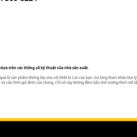
 dựa trên các thông số kỹ thuật của nhà sản xuất.
t quả là sản phẩm không lắp vừa với thiết bị Cat của bạn. Vui lòng tham khảo Đại 
i và cấu hình giả định của chúng. Chỉ số này không đảm bảo tính tương thích với tất