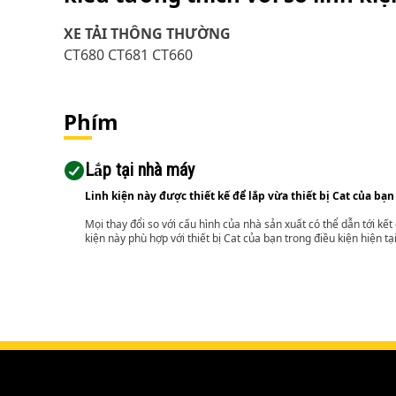
XE TẢI THÔNG THƯỜNG
CT680 CT681 CT660
Phím
Lắp tại nhà máy
Linh kiện này được thiết kế để lắp vừa thiết bị Cat của bạn
Mọi thay đổi so với cấu hình của nhà sản xuất có thể dẫn tới kế
kiện này phù hợp với thiết bị Cat của bạn trong điều kiện hiện tạ