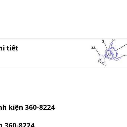
i tiết
inh kiện
360-8224
ện
360-8224