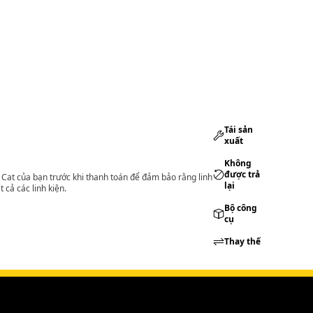
Tái sản
xuất
Không
được trả
lý Cat của bạn trước khi thanh toán để đảm bảo rằng linh
lại
 cả các linh kiện.
Bộ công
cụ
Thay thế