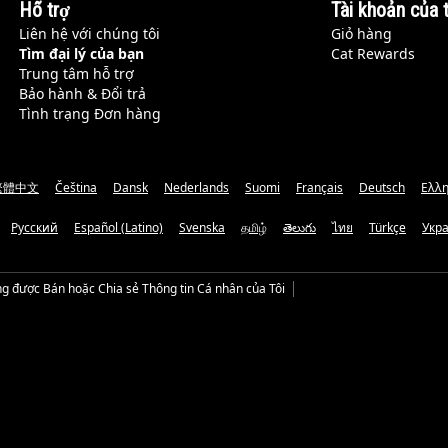
Hỗ trợ
Tài khoản của t
Liên hệ với chúng tôi
Giỏ hàng
Tìm đại lý của bạn
Cat Rewards
Trung tâm hỗ trợ
Bảo hành & Đổi trả
Tình trạng Đơn hàng
繁體中文
Čeština
Dansk
Nederlands
Suomi
Français
Deutsch
Ελλη
Русский
Español (Latino)
Svenska
தமிழ்
తెలుగు
ไทย
Türkçe
Укр
g được Bán hoặc Chia sẻ Thông tin Cá nhân của Tôi