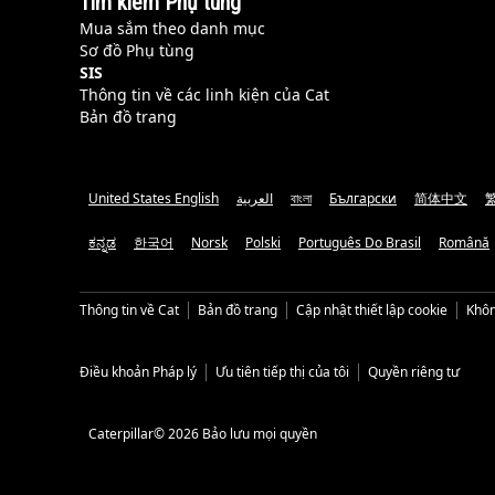
Tìm kiếm Phụ tùng
Mua sắm theo danh mục
Sơ đồ Phụ tùng
SIS
Thông tin về các linh kiện của Cat
Bản đồ trang
United States English
العربية
বাংলা
Български
简体中文
ಕನ್ನಡ
한국어
Norsk
Polski
Português Do Brasil
Română
Thông tin về Cat
Bản đồ trang
Cập nhật thiết lập cookie
Khôn
Điều khoản Pháp lý
Ưu tiên tiếp thị của tôi
Quyền riêng tư
Caterpillar© 2026 Bảo lưu mọi quyền