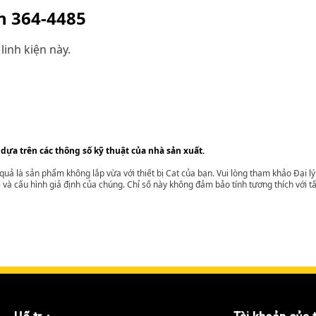
ện
364-4485
linh kiện này.
 dựa trên các thông số kỹ thuật của nhà sản xuất.
t quả là sản phẩm không lắp vừa với thiết bị Cat của bạn. Vui lòng tham khảo Đại 
i và cấu hình giả định của chúng. Chỉ số này không đảm bảo tính tương thích với tất