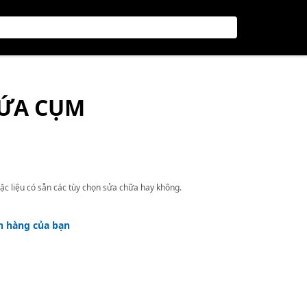
HỨA CỤM
ặc liệu có sẵn các tùy chọn sửa chữa hay không.
h hàng của bạn