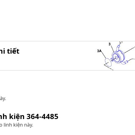
i tiết
ày.
inh kiện
364-4485
 linh kiện này.