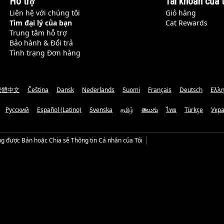
Hỗ trợ
Tài khoản của t
Liên hệ với chúng tôi
Giỏ hàng
Tìm đại lý của bạn
Cat Rewards
Trung tâm hỗ trợ
Bảo hành & Đổi trả
Tình trạng Đơn hàng
繁體中文
Čeština
Dansk
Nederlands
Suomi
Français
Deutsch
Ελλη
Русский
Español (Latino)
Svenska
தமிழ்
తెలుగు
ไทย
Türkçe
Укр
g được Bán hoặc Chia sẻ Thông tin Cá nhân của Tôi