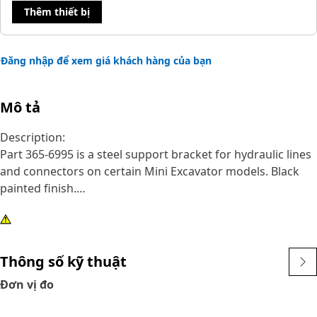
Thêm thiết bị
Đăng nhập để xem giá khách hàng của bạn
Mô tả
Description:
Part 365-6995 is a steel support bracket for hydraulic lines
and connectors on certain Mini Excavator models. Black
painted finish.
Attributes:
• Steel support bracket
• Finish: Black
Thông số kỹ thuật
• Length: 147 mm (5.8 in)
Đơn vị đo
• Width: 97 mm (3.8 in)
• Height: 64 mm (2.5 in)