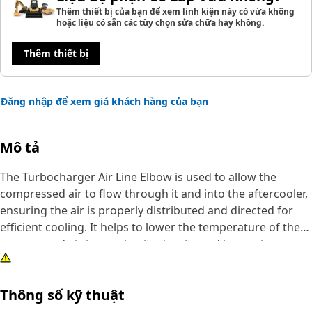
Thêm thiết bị của bạn để xem linh kiện này có vừa không
hoặc liệu có sẵn các tùy chọn sửa chữa hay không.
Thêm thiết bị
Đăng nhập để xem giá khách hàng của bạn
Mô tả
The Turbocharger Air Line Elbow is used to allow the
compressed air to flow through it and into the aftercooler,
ensuring the air is properly distributed and directed for
efficient cooling. It helps to lower the temperature of the
compressed air, increasing its density and improving
combustion efficiency within the engine.
Thông số kỹ thuật
Attributes:
• Helps to maintain optimal engine performance, prevent