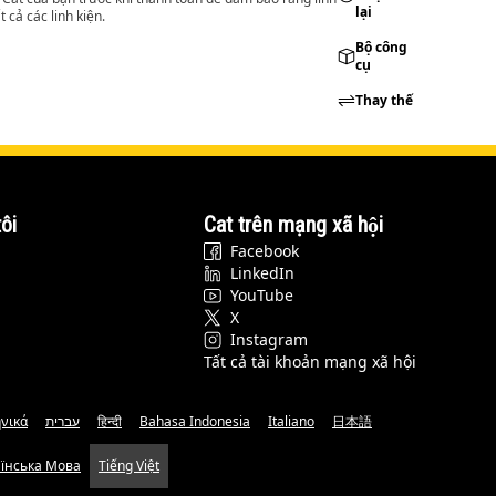
lại
 cả các linh kiện.
Bộ công
cụ
Thay thế
ôi
Cat trên mạng xã hội
Facebook
LinkedIn
YouTube
X
Instagram
Tất cả tài khoản mạng xã hội
νικά
עברית
हिन्दी
Bahasa Indonesia
Italiano
日本語
аїнська Мова
Tiếng Việt