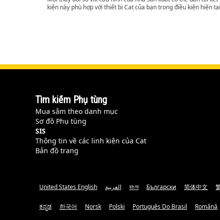
kiện này phù hợp với thiết bị Cat của bạn trong điều kiện hiện tạ
Tìm kiếm Phụ tùng
Mua sắm theo danh mục
Sơ đồ Phụ tùng
SIS
Thông tin về các linh kiện của Cat
Bản đồ trang
United States English
العربية
বাংলা
Български
简体中文
ಕನ್ನಡ
한국어
Norsk
Polski
Português Do Brasil
Română