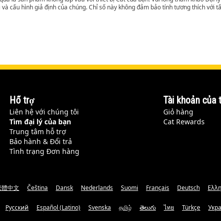
i và cấu hình giả định của chúng. Chỉ số này không đảm bảo tính tương thích với tất
Hỗ trợ
Tài khoản của t
Liên hệ với chúng tôi
Giỏ hàng
Tìm đại lý của bạn
Cat Rewards
Trung tâm hỗ trợ
Bảo hành & Đổi trả
Tình trạng Đơn hàng
繁體中文
Čeština
Dansk
Nederlands
Suomi
Français
Deutsch
Ελλη
Русский
Español (Latino)
Svenska
தமிழ்
తెలుగు
ไทย
Türkçe
Укр