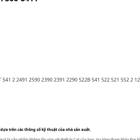
 541 2 2491 2590 2390 2391 2290 522B 541 522 521 552 2 1
 dựa trên các thông số kỹ thuật của nhà sản xuất.
t quả là sản phẩm không lắp vừa với thiết bị Cat của bạn. Vui lòng tham khảo Đại 