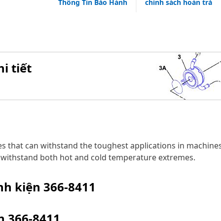
Thông Tin Bảo Hành
chính sách hoàn trả
i tiết
es that can withstand the toughest applications in machines
o withstand both hot and cold temperature extremes.
inh kiện
366-8411
ện
366-8411