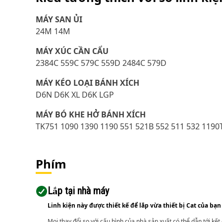
MÁY SAN ỦI
24M 14M
MÁY XÚC CẦN CẨU
2384C 559C 579C 559D 2484C 579D
MÁY KÉO LOẠI BÁNH XÍCH
D6N D6K XL D6K LGP
MÁY BÓ KHE HỞ BÁNH XÍCH
TK751 1090 1390 1190 551 521B 552 511 532 1190T
Phím
Lắp tại nhà máy
Linh kiện này được thiết kế để lắp vừa thiết bị Cat của bạn
Mọi thay đổi so với cấu hình của nhà sản xuất có thể dẫn tới kế