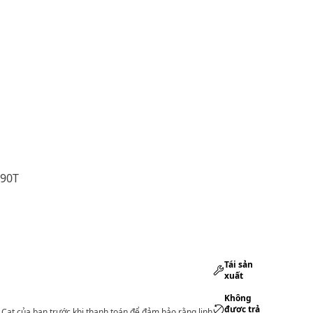
290T
Tái sản
xuất
Không
được trả
lý Cat của bạn trước khi thanh toán để đảm bảo rằng linh