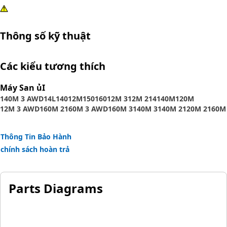
Thông số kỹ thuật
Các kiểu tương thích
Máy San ủI
140M 3 AWD
14L
140
12M
150
160
12M 3
12M 2
14
140M
120M
12M 3 AWD
160M 2
160M 3 AWD
160M 3
140M 3
140M 2
120M 2
160M
Thông Tin Bảo Hành
chính sách hoàn trả
Parts Diagrams