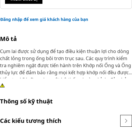
Đăng nhập để xem giá khách hàng của bạn
Mô tả
Cụm lai được sử dụng để tạo điều kiện thuận lợi cho dòng
chất lỏng trong ống bôi trơn trục sau. Các quy trình kiểm
tra nghiêm ngặt được tiến hành trên Khớp nối Ống và Ống
thủy lực để đảm bảo rằng mọi kết hợp khớp nối đều được
kiểm tra kỹ lưỡng như một hệ thống hoàn chỉnh, đảm bảo
sự vừa vặn an toàn ưu tiên độ an toàn và độ tin cậy. Việc
lắp ráp này kết hợp các đặc tính thuận lợi của ống uốn
Thông số kỹ thuật
cong, chẳng hạn như tính chất nhẹ và linh hoạt của nó, với
các đặc tính thích ứng và giảm rung của Ống.
Các kiểu tương thích
Đặc điểm:
• Các phần ống mềm linh hoạt cho phép giảm đáng kể