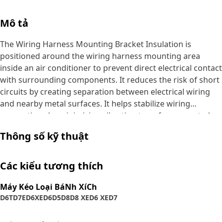
Mô tả
The Wiring Harness Mounting Bracket Insulation is
positioned around the wiring harness mounting area
inside an air conditioner to prevent direct electrical contact
with surrounding components. It reduces the risk of short
circuits by creating separation between electrical wiring
and nearby metal surfaces. It helps stabilize wiring
connections by minimizing vibration transfer generated
during compressor and fan operation.
Thông số kỹ thuật
Attributes:
• Supports long-term durability of internal wiring.
Các kiểu tương thích
• Helps avoid electrical faults during operation.
• Reduces the risk of short circuits within the system.
Máy Kéo Loại BáNh XíCh
D6T
D7E
D6XE
D6
D5
D8
D8 XE
D6 XE
D7
Applications: