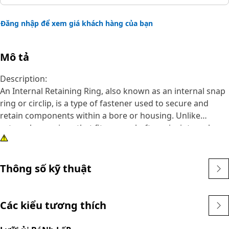
Đăng nhập để xem giá khách hàng của bạn
Mô tả
Description:
An Internal Retaining Ring, also known as an internal snap
ring or circlip, is a type of fastener used to secure and
retain components within a bore or housing. Unlike
external snap rings that fit over a shaft or pin, internal
snap rings are installed inside a bore or groove to hold
components in place. The main purpose of an internal
snap ring is to prevent axial movement or displacement of
Thông số kỹ thuật
components within a bore or housing. It acts as a retaining
device, holding components such as bearings, shafts, or
seals securely in place.
Các kiểu tương thích
Attributes: