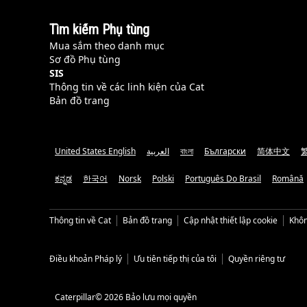
Tìm kiếm Phụ tùng
Mua sắm theo danh mục
Sơ đồ Phụ tùng
SIS
Thông tin về các linh kiện của Cat
Bản đồ trang
United States English
العربية
বাংলা
Български
简体中文
ಕನ್ನಡ
한국어
Norsk
Polski
Português Do Brasil
Română
Thông tin về Cat
Bản đồ trang
Cập nhật thiết lập cookie
Khôn
Điều khoản Pháp lý
Ưu tiên tiếp thị của tôi
Quyền riêng tư
Caterpillar© 2026 Bảo lưu mọi quyền