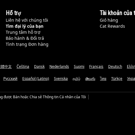
Hỗ trợ
Tài khoản của t
Liên hệ với chúng tôi
Giỏ hàng
Tìm đại lý của bạn
Cat Rewards
Trung tâm hỗ trợ
Bảo hành & Đổi trả
Tình trạng Đơn hàng
繁體中文
Čeština
Dansk
Nederlands
Suomi
Français
Deutsch
Ελλη
Русский
Español (Latino)
Svenska
தமிழ்
తెలుగు
ไทย
Türkçe
Укр
g được Bán hoặc Chia sẻ Thông tin Cá nhân của Tôi