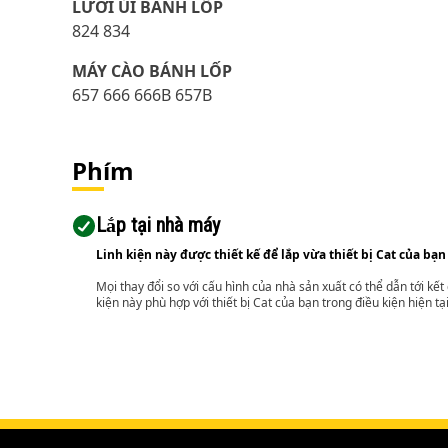
LƯỠI ỦI BÁNH LỐP
824 834
MÁY CÀO BÁNH LỐP
657 666 666B 657B
Phím
Lắp tại nhà máy
Linh kiện này được thiết kế để lắp vừa thiết bị Cat của bạn
Mọi thay đổi so với cấu hình của nhà sản xuất có thể dẫn tới kế
kiện này phù hợp với thiết bị Cat của bạn trong điều kiện hiện tạ