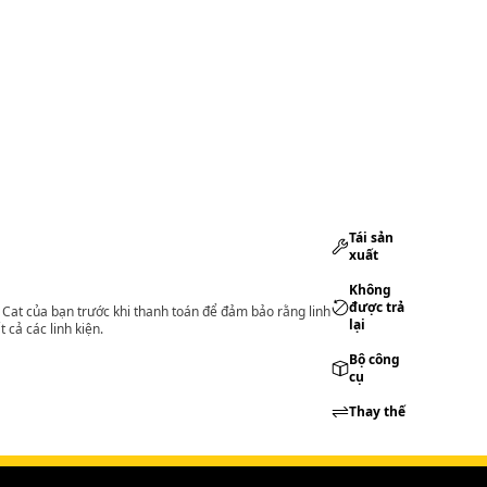
Tái sản
xuất
Không
được trả
lý Cat của bạn trước khi thanh toán để đảm bảo rằng linh
lại
 cả các linh kiện.
Bộ công
cụ
Thay thế