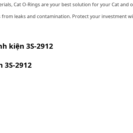
erials, Cat O-Rings are your best solution for your Cat an
 from leaks and contamination. Protect your investment wi
inh kiện
3S-2912
ện
3S-2912