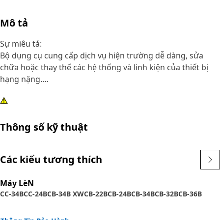
Mô tả
Sự miêu tả:
Bộ dụng cụ cung cấp dịch vụ hiện trường dễ dàng, sửa
chữa hoặc thay thế các hệ thống và linh kiện của thiết bị
hạng nặng.
Thuộc tính:
Bộ sản phẩm bao gồm vòng đệm loại kín và vòng giữ
Thông số kỹ thuật
Ứng dụng:
Được sử dụng để bảo dưỡng các thành phần của nhóm
Các kiểu tương thích
bơm bánh răng cơ bản. Tham khảo sách hướng dẫn dành
cho chủ sở hữu hoặc liên hệ với đại lý Cat tại địa phương để
Máy LèN
biết thêm thông tin.
CC-34B
CC-24B
CB-34B XW
CB-22B
CB-24B
CB-34B
CB-32B
CB-36B