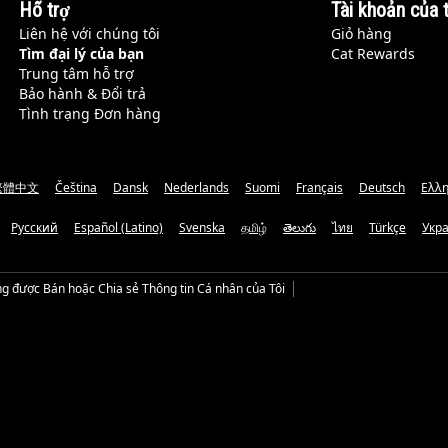
Hỗ trợ
Tài khoản của t
Liên hệ với chúng tôi
Giỏ hàng
Tìm đại lý của bạn
Cat Rewards
Trung tâm hỗ trợ
Bảo hành & Đổi trả
Tình trạng Đơn hàng
繁體中文
Čeština
Dansk
Nederlands
Suomi
Français
Deutsch
Ελλη
Русский
Español (Latino)
Svenska
தமிழ்
తెలుగు
ไทย
Türkçe
Укр
g được Bán hoặc Chia sẻ Thông tin Cá nhân của Tôi