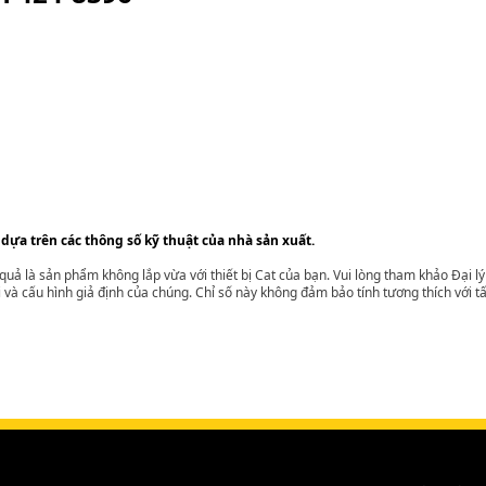
 dựa trên các thông số kỹ thuật của nhà sản xuất.
t quả là sản phẩm không lắp vừa với thiết bị Cat của bạn. Vui lòng tham khảo Đại 
i và cấu hình giả định của chúng. Chỉ số này không đảm bảo tính tương thích với tất