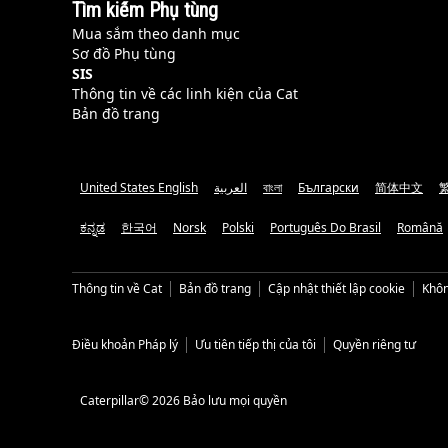
Tìm kiếm Phụ tùng
Mua sắm theo danh mục
Sơ đồ Phụ tùng
SIS
Thông tin về các linh kiện của Cat
Bản đồ trang
United States English
العربية
বাংলা
Български
简体中文
ಕನ್ನಡ
한국어
Norsk
Polski
Português Do Brasil
Română
Thông tin về Cat
Bản đồ trang
Cập nhật thiết lập cookie
Khôn
Điều khoản Pháp lý
Ưu tiên tiếp thị của tôi
Quyền riêng tư
Caterpillar© 2026 Bảo lưu mọi quyền