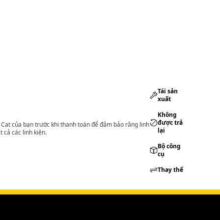
Tái sản
xuất
Không
được trả
lý Cat của bạn trước khi thanh toán để đảm bảo rằng linh
lại
 cả các linh kiện.
Bộ công
cụ
Thay thế