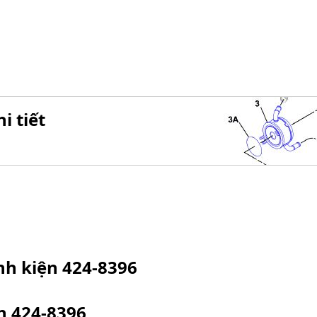
i tiết
inh kiện
424-8396
ện
424-8396