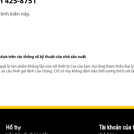
ện
425-8751
linh kiện này.
 dựa trên các thông số kỹ thuật của nhà sản xuất.
t quả là sản phẩm không lắp vừa với thiết bị Cat của bạn. Vui lòng tham khảo Đại 
i và cấu hình giả định của chúng. Chỉ số này không đảm bảo tính tương thích với tất
Hỗ trợ
Tài khoản của t