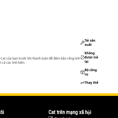
Tái sản
xuất
Không
được trả
lý Cat của bạn trước khi thanh toán để đảm bảo rằng linh
lại
 cả các linh kiện.
Bộ công
cụ
Thay thế
ôi
Cat trên mạng xã hội