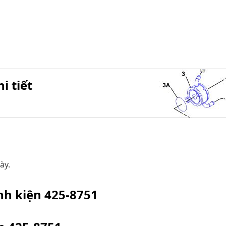
i tiết
ày.
inh kiện
425-8751