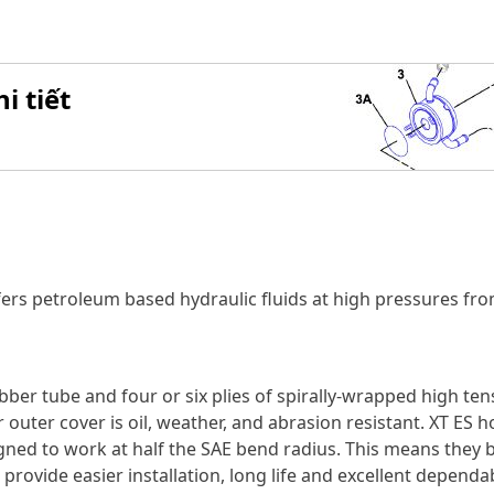
i tiết
sfers petroleum based hydraulic fluids at high pressures
bber tube and four or six plies of spirally-wrapped high ten
 outer cover is oil, weather, and abrasion resistant. XT ES ho
ned to work at half the SAE bend radius. This means they be
ovide easier installation, long life and excellent dependabi