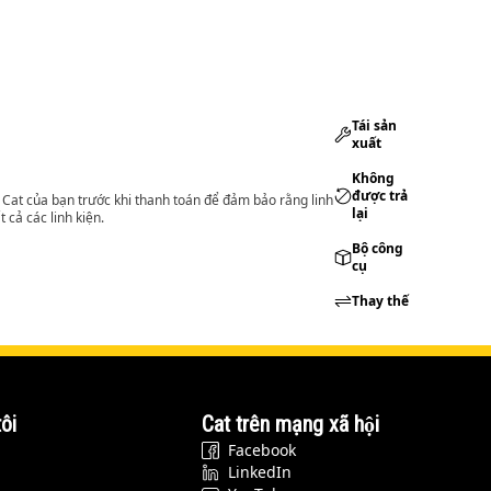
Tái sản
xuất
Không
được trả
lý Cat của bạn trước khi thanh toán để đảm bảo rằng linh
lại
 cả các linh kiện.
Bộ công
cụ
Thay thế
ôi
Cat trên mạng xã hội
Facebook
LinkedIn