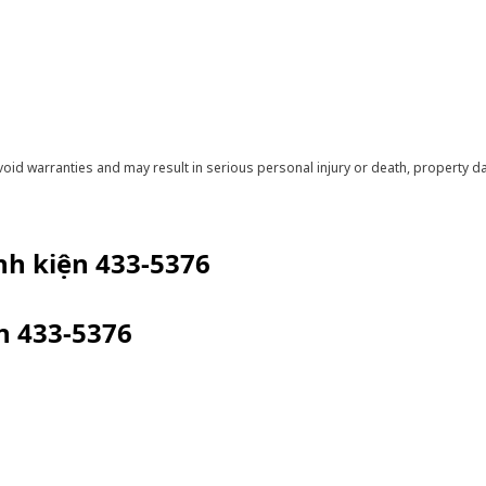
void warranties and may result in serious personal injury or death, property
inh kiện
433-5376
ện
433-5376