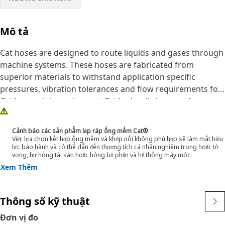
Mô tả
Cat hoses are designed to route liquids and gases through
machine systems. These hoses are fabricated from
superior materials to withstand application specific
pressures, vibration tolerances and flow requirements for
Cat heavy-duty equipment. Cat hydraulic hose and
couplings are subjected to the most rigorous testing
processes in the industry. Every Cat hose and coupling
Cảnh báo các sản phẩm lắp ráp ống mềm Cat®
combination is tested as a system to ensure a perfect fit
Việc lựa chọn kết hợp ống mềm và khớp nối không phù hợp sẽ làm mất hiệu
lực bảo hành và có thể dẫn đến thương tích cá nhân nghiêm trọng hoặc tử
that yields maximum safety and dependability.
vong, hư hỏng tài sản hoặc hỏng bộ phận và hệ thống máy móc.
Cat compact hoses also work at half the SAE bend radius,
Xem Thêm
allowing tighter routing in a wide variety of applications.
The construction of the hose is made from synthetic
rubber tube; two braids of special high tensile steel wire
Thông số kỹ thuật
reinforcement separated by synthetic rubber layer. The
Đơn vị đo
outer cover is oil, weather, and abrasion