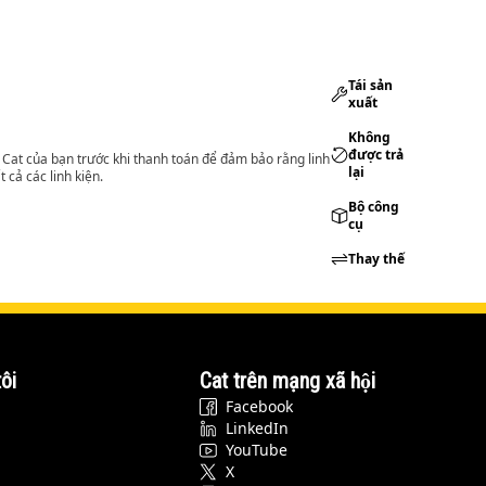
Tái sản
xuất
Không
được trả
lý Cat của bạn trước khi thanh toán để đảm bảo rằng linh
lại
 cả các linh kiện.
Bộ công
cụ
Thay thế
ôi
Cat trên mạng xã hội
Facebook
LinkedIn
YouTube
X