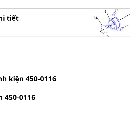
i tiết
inh kiện
450-0116
ện
450-0116