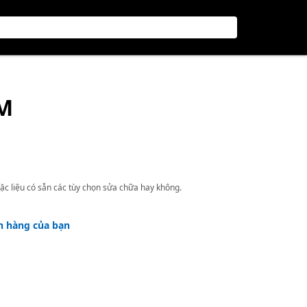
ỤM
ặc liệu có sẵn các tùy chọn sửa chữa hay không.
h hàng của bạn