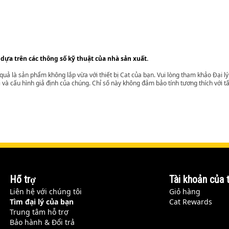
 dựa trên các thông số kỹ thuật của nhà sản xuất.
t quả là sản phẩm không lắp vừa với thiết bị Cat của bạn. Vui lòng tham khảo Đại 
i và cấu hình giả định của chúng. Chỉ số này không đảm bảo tính tương thích với tất
Hỗ trợ
Tài khoản của t
Liên hệ với chúng tôi
Giỏ hàng
Tìm đại lý của bạn
Cat Rewards
Trung tâm hỗ trợ
Bảo hành & Đổi trả