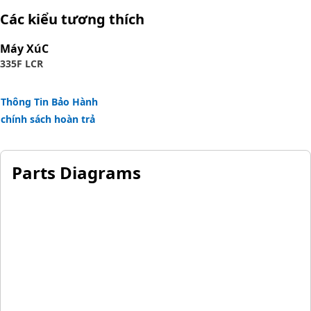
The construction of the hose is made from synthetic
Các kiểu tương thích
rubber tube; two braids of special high tensile steel wire
reinforcement separated by synthetic rubber layer. The
Máy XúC
outer cover is oil, weather, and abrasion
335F LCR
resistant synthetic rubber.
Thông Tin Bảo Hành
chính sách hoàn trả
Parts Diagrams