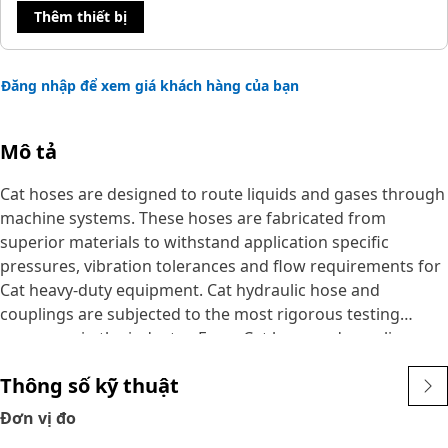
Thêm thiết bị
Đăng nhập để xem giá khách hàng của bạn
Mô tả
Cat hoses are designed to route liquids and gases through
machine systems. These hoses are fabricated from
superior materials to withstand application specific
pressures, vibration tolerances and flow requirements for
Cat heavy-duty equipment. Cat hydraulic hose and
couplings are subjected to the most rigorous testing
processes in the industry. Every Cat hose and coupling
combination is tested as a system to ensure a perfect fit
Thông số kỹ thuật
that yields maximum safety and dependability.
Cat compact hoses also work at half the SAE bend radius,
Đơn vị đo
allowing tighter routing in a wide variety of applications.