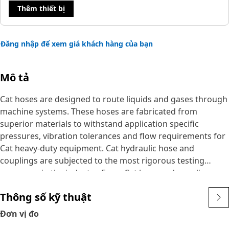
Thêm thiết bị
Đăng nhập để xem giá khách hàng của bạn
Mô tả
Cat hoses are designed to route liquids and gases through
machine systems. These hoses are fabricated from
superior materials to withstand application specific
pressures, vibration tolerances and flow requirements for
Cat heavy-duty equipment. Cat hydraulic hose and
couplings are subjected to the most rigorous testing
processes in the industry. Every Cat hose and coupling
combination is tested as a system to ensure a perfect fit
Thông số kỹ thuật
that yields maximum safety and dependability.
Cat compact hoses also work at half the SAE bend radius,
Đơn vị đo
allowing tighter routing in a wide variety of applications.