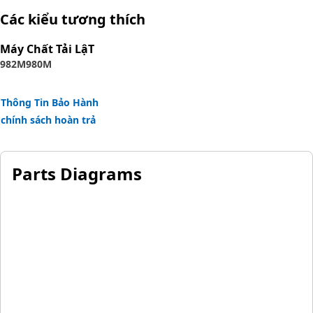
The construction of the hose is made from synthetic
Các kiểu tương thích
rubber tube; two braids of special high tensile steel wire
reinforcement separated by synthetic rubber layer. The
Máy Chất Tải LậT
outer cover is oil, weather, and abrasion
982M
980M
resistant synthetic rubber.
Thông Tin Bảo Hành
chính sách hoàn trả
Parts Diagrams