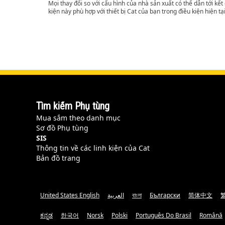
Mọi thay đổi so với cấu hình của nhà sản xuất có thể dẫn tới kế
kiện này phù hợp với thiết bị Cat của bạn trong điều kiện hiện tạ
Tìm kiếm Phụ tùng
Mua sắm theo danh mục
Sơ đồ Phụ tùng
SIS
Thông tin về các linh kiện của Cat
Bản đồ trang
United States English
العربية
বাংলা
Български
简体中文
ಕನ್ನಡ
한국어
Norsk
Polski
Português Do Brasil
Română