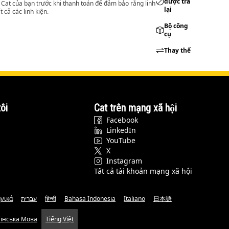
được trả
lý Cat của bạn trước khi thanh toán để đảm bảo rằng linh
lại
 cả các linh kiện.
Bộ công
cụ
Thay thế
ôi
Cat trên mạng xã hội
Facebook
LinkedIn
YouTube
X
Instagram
Tất cả tài khoản mạng xã hội
νικά
עברית
हिन्दी
Bahasa Indonesia
Italiano
日本語
аїнська Мова
Tiếng Việt