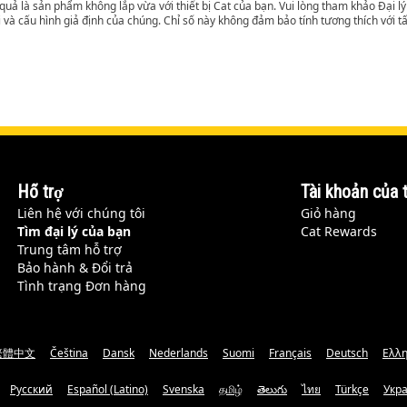
t quả là sản phẩm không lắp vừa với thiết bị Cat của bạn. Vui lòng tham khảo Đại 
i và cấu hình giả định của chúng. Chỉ số này không đảm bảo tính tương thích với tất
Hỗ trợ
Tài khoản của t
Liên hệ với chúng tôi
Giỏ hàng
Tìm đại lý của bạn
Cat Rewards
Trung tâm hỗ trợ
Bảo hành & Đổi trả
Tình trạng Đơn hàng
繁體中文
Čeština
Dansk
Nederlands
Suomi
Français
Deutsch
Ελλη
Русский
Español (Latino)
Svenska
தமிழ்
తెలుగు
ไทย
Türkçe
Укр