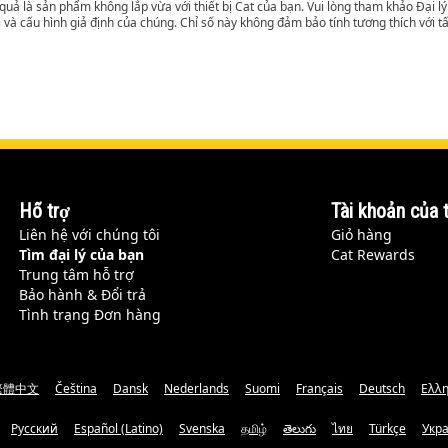
t quả là sản phẩm không lắp vừa với thiết bị Cat của bạn. Vui lòng tham khảo Đại 
i và cấu hình giả định của chúng. Chỉ số này không đảm bảo tính tương thích với tất
Hỗ trợ
Tài khoản của t
Liên hệ với chúng tôi
Giỏ hàng
Tìm đại lý của bạn
Cat Rewards
Trung tâm hỗ trợ
Bảo hành & Đổi trả
Tình trạng Đơn hàng
繁體中文
Čeština
Dansk
Nederlands
Suomi
Français
Deutsch
Ελλη
Русский
Español (Latino)
Svenska
தமிழ்
తెలుగు
ไทย
Türkçe
Укр