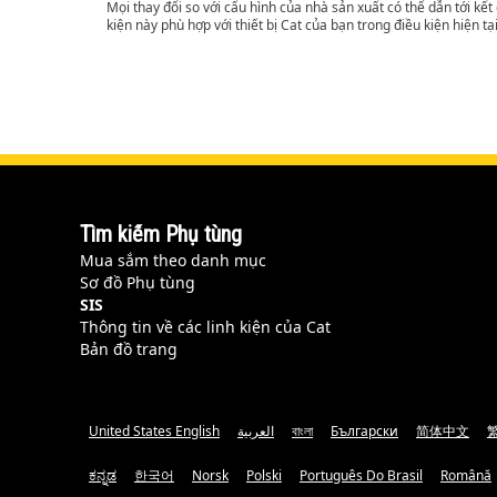
Mọi thay đổi so với cấu hình của nhà sản xuất có thể dẫn tới kế
kiện này phù hợp với thiết bị Cat của bạn trong điều kiện hiện tạ
Tìm kiếm Phụ tùng
Mua sắm theo danh mục
Sơ đồ Phụ tùng
SIS
Thông tin về các linh kiện của Cat
Bản đồ trang
United States English
العربية
বাংলা
Български
简体中文
ಕನ್ನಡ
한국어
Norsk
Polski
Português Do Brasil
Română