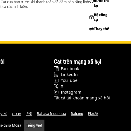
được trả
lý Cat của bạn trước khi thanh toán để đảm bảo rằng linh
lại
 cả các linh kiện.
Bộ công
cụ
Thay thế
ôi
Cat trên mạng xã hội
Facebook
LinkedIn
YouTube
X
Instagram
Tất cả tài khoản mạng xã hội
νικά
עברית
हिन्दी
Bahasa Indonesia
Italiano
日本語
аїнська Мова
Tiếng Việt