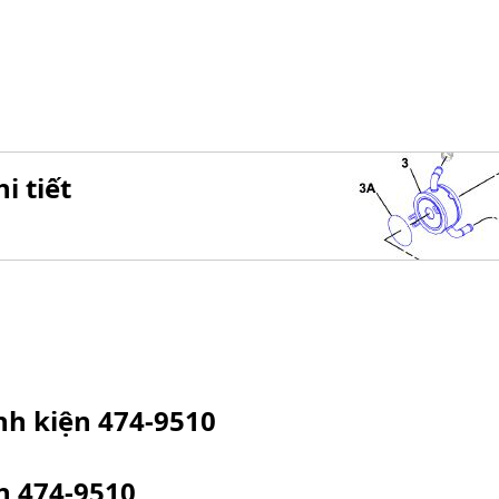
i tiết
inh kiện
474-9510
ện
474-9510