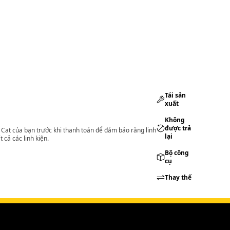
Tái sản
xuất
Không
được trả
lý Cat của bạn trước khi thanh toán để đảm bảo rằng linh
lại
 cả các linh kiện.
Bộ công
cụ
Thay thế