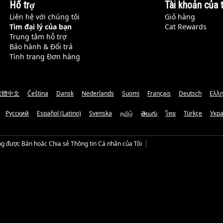
Hỗ trợ
Tài khoản của t
Liên hệ với chúng tôi
Giỏ hàng
Tìm đại lý của bạn
Cat Rewards
Trung tâm hỗ trợ
Bảo hành & Đổi trả
Tình trạng Đơn hàng
繁體中文
Čeština
Dansk
Nederlands
Suomi
Français
Deutsch
Ελλη
Русский
Español (Latino)
Svenska
தமிழ்
తెలుగు
ไทย
Türkçe
Укр
g được Bán hoặc Chia sẻ Thông tin Cá nhân của Tôi