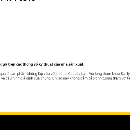
 dựa trên các thông số kỹ thuật của nhà sản xuất.
t quả là sản phẩm không lắp vừa với thiết bị Cat của bạn. Vui lòng tham khảo Đại 
i và cấu hình giả định của chúng. Chỉ số này không đảm bảo tính tương thích với tất