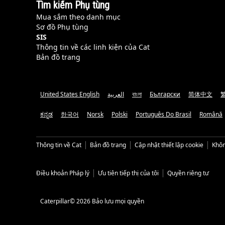
Tìm kiếm Phụ tùng
Mua sắm theo danh mục
Sơ đồ Phụ tùng
SIS
Thông tin về các linh kiện của Cat
Bản đồ trang
United States English
العربية
বাংলা
Български
简体中文
ಕನ್ನಡ
한국어
Norsk
Polski
Português Do Brasil
Română
Thông tin về Cat
Bản đồ trang
Cập nhật thiết lập cookie
Khôn
Điều khoản Pháp lý
Ưu tiên tiếp thị của tôi
Quyền riêng tư
Caterpillar© 2026 Bảo lưu mọi quyền