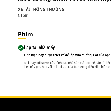
XE TẢI THÔNG THƯỜNG
CT681
Phím
Lắp tại nhà máy
Linh kiện này được thiết kế để lắp vừa thiết bị Cat của bạn
Mọi thay đổi so với cấu hình của nhà sản xuất có thể dẫn tới kế
kiện này phù hợp với thiết bị Cat của bạn trong điều kiện hiện tạ