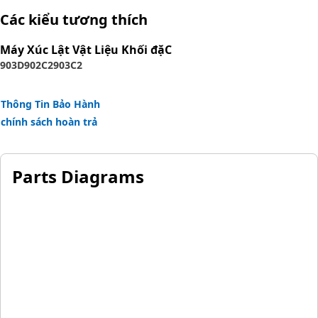
The construction of the hose is made from synthetic
Các kiểu tương thích
rubber tube; two braids of special high tensile steel wire
reinforcement separated by synthetic rubber layer. The
Máy Xúc Lật Vật Liệu Khối đặC
outer cover is oil, weather, and abrasion
903D
902C2
903C2
resistant synthetic rubber.
Thông Tin Bảo Hành
chính sách hoàn trả
Parts Diagrams