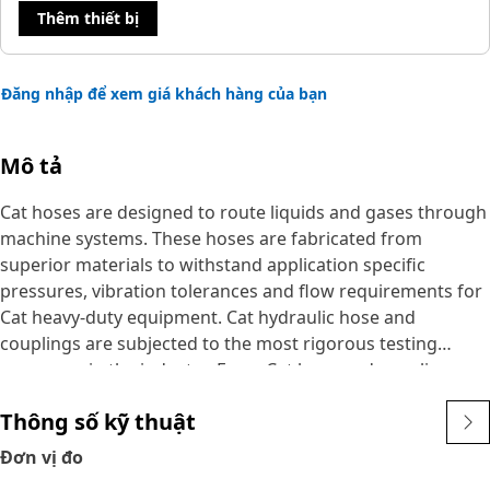
Thêm thiết bị
Đăng nhập để xem giá khách hàng của bạn
Mô tả
Cat hoses are designed to route liquids and gases through
machine systems. These hoses are fabricated from
superior materials to withstand application specific
pressures, vibration tolerances and flow requirements for
Cat heavy-duty equipment. Cat hydraulic hose and
couplings are subjected to the most rigorous testing
processes in the industry. Every Cat hose and coupling
combination is tested as a system to ensure a perfect fit
Thông số kỹ thuật
that yields maximum safety and dependability.
Cat compact hoses also work at half the SAE bend radius,
Đơn vị đo
allowing tighter routing in a wide variety of applications.