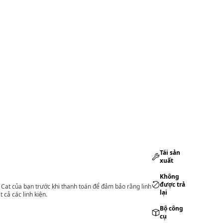
Tái sản
xuất
Không
được trả
lý Cat của bạn trước khi thanh toán để đảm bảo rằng linh
lại
 cả các linh kiện.
Bộ công
cụ