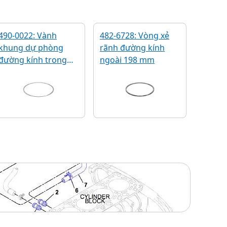
490-0022: Vành
482-6728: Vòng xẻ
khung dự phòng
rãnh đường kính
đường kính trong
ngoài 198 mm
215 mm