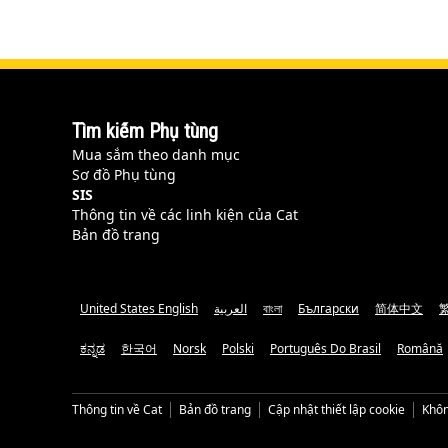
Tìm kiếm Phụ tùng
Mua sắm theo danh mục
Sơ đồ Phụ tùng
SIS
Thông tin về các linh kiện của Cat
Bản đồ trang
United States English
العربية
বাংলা
Български
简体中文
ಕನ್ನಡ
한국어
Norsk
Polski
Português Do Brasil
Română
Thông tin về Cat
Bản đồ trang
Cập nhật thiết lập cookie
Khôn