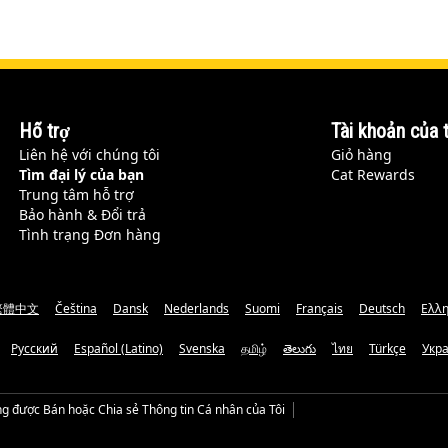
Hỗ trợ
Tài khoản của t
Liên hệ với chúng tôi
Giỏ hàng
Tìm đại lý của bạn
Cat Rewards
Trung tâm hỗ trợ
Bảo hành & Đổi trả
Tình trạng Đơn hàng
繁體中文
Čeština
Dansk
Nederlands
Suomi
Français
Deutsch
Ελλη
Русский
Español (Latino)
Svenska
தமிழ்
తెలుగు
ไทย
Türkçe
Укр
g được Bán hoặc Chia sẻ Thông tin Cá nhân của Tôi