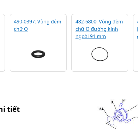
490-0397: Vòng đệm
482-6800: Vòng đệm
chữ O
chữ O đường kính
ngoài 91 mm
i tiết