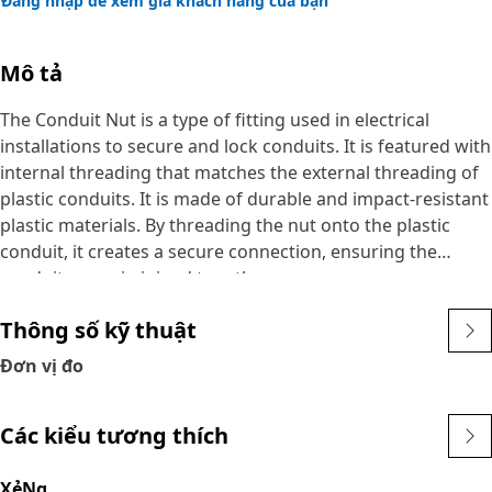
Đăng nhập để xem giá khách hàng của bạn
Mô tả
The Conduit Nut is a type of fitting used in electrical
installations to secure and lock conduits. It is featured with
internal threading that matches the external threading of
plastic conduits. It is made of durable and impact-resistant
plastic materials. By threading the nut onto the plastic
conduit, it creates a secure connection, ensuring the
conduits remain joined together.
Thông số kỹ thuật
Attributes:
• Provide economical choice for conduit installations
Đơn vị đo
without compromising on performance or functionality
• Ensure long-term durability and reliability in various
Các kiểu tương thích
conditions
Applications:
XẻNg