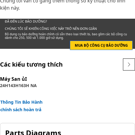
Chúng tôi vẫn cố gắng thêm thông số kỹ thuật cho linh
kiện này.
ĐÃ ĐẾN LÚC BẢO DƯỠNG?
CHÚNG TÔI SẼ KHIẾN CÔNG VIỆC NÀY TRỞ NÊN ĐƠN GIẢN
Bộ dụng cụ bảo dưỡng hoàn chỉnh có sẵn theo loại thiết bị, bao gồm các bộ công cụ
dành cho 250, 500 và 1.000 giờ sử dụng.
MUA BỘ CÔNG CỤ BẢO DƯỠNG
Các kiểu tương thích
Máy San ủI
24H
143H
163H NA
Thông Tin Bảo Hành
chính sách hoàn trả
Parts Diagrams