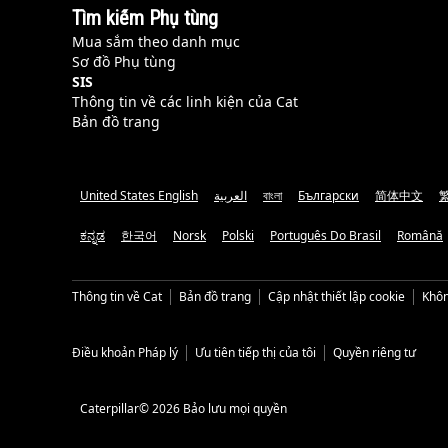
Tìm kiếm Phụ tùng
Mua sắm theo danh mục
Sơ đồ Phụ tùng
SIS
Thông tin về các linh kiện của Cat
Bản đồ trang
United States English
العربية
বাংলা
Български
简体中文
ಕನ್ನಡ
한국어
Norsk
Polski
Português Do Brasil
Română
Thông tin về Cat
Bản đồ trang
Cập nhật thiết lập cookie
Khôn
Điều khoản Pháp lý
Ưu tiên tiếp thị của tôi
Quyền riêng tư
Caterpillar© 2026 Bảo lưu mọi quyền