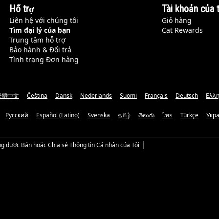
Hỗ trợ
Tài khoản của t
Liên hệ với chúng tôi
Giỏ hàng
Tìm đại lý của bạn
Cat Rewards
Trung tâm hỗ trợ
Bảo hành & Đổi trả
Tình trạng Đơn hàng
繁體中文
Čeština
Dansk
Nederlands
Suomi
Français
Deutsch
Ελλη
Русский
Español (Latino)
Svenska
தமிழ்
తెలుగు
ไทย
Türkçe
Укр
g được Bán hoặc Chia sẻ Thông tin Cá nhân của Tôi