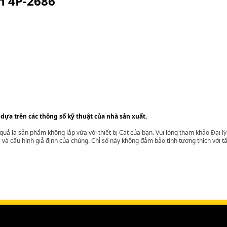
ện
4P-2686
 dựa trên các thông số kỹ thuật của nhà sản xuất.
t quả là sản phẩm không lắp vừa với thiết bị Cat của bạn. Vui lòng tham khảo Đại 
i và cấu hình giả định của chúng. Chỉ số này không đảm bảo tính tương thích với tất