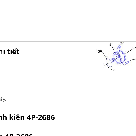
i tiết
ày.
inh kiện
4P-2686