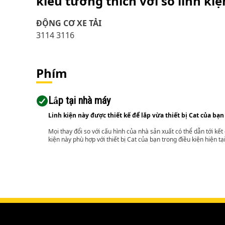
kiểu tương thích với số linh ki
ĐỘNG CƠ XE TẢI
3114 3116
Phím
Lắp tại nhà máy
Linh kiện này được thiết kế để lắp vừa thiết bị Cat của bạn
Mọi thay đổi so với cấu hình của nhà sản xuất có thể dẫn tới kế
kiện này phù hợp với thiết bị Cat của bạn trong điều kiện hiện tạ