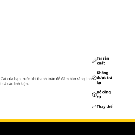
Tái sản
xuất
Không
được trả
lý Cat của bạn trước khi thanh toán để đảm bảo rằng linh
lại
 cả các linh kiện.
Bộ công
cụ
Thay thế