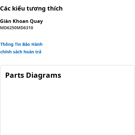
reinforcement separated by synthetic rubber layer. The
Các kiểu tương thích
outer cover is textile braided.
Giàn Khoan Quay
MD6250
MD6310
Thông Tin Bảo Hành
chính sách hoàn trả
Parts Diagrams