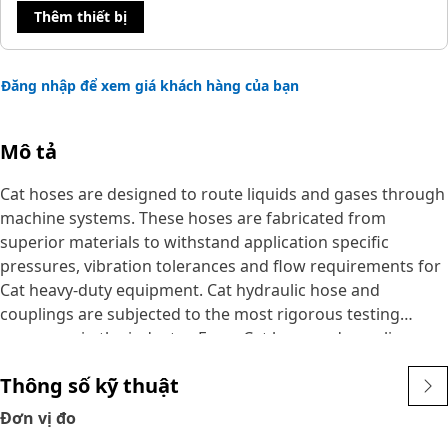
Thêm thiết bị
Đăng nhập để xem giá khách hàng của bạn
Mô tả
Cat hoses are designed to route liquids and gases through
machine systems. These hoses are fabricated from
superior materials to withstand application specific
pressures, vibration tolerances and flow requirements for
Cat heavy-duty equipment. Cat hydraulic hose and
couplings are subjected to the most rigorous testing
processes in the industry. Every Cat hose and coupling
combination is tested as a system to ensure a perfect fit
Thông số kỹ thuật
that yields maximum safety and dependability.
The construction of the hose is made from synthetic
Đơn vị đo
rubber tube; two braids of special high tensile steel wire