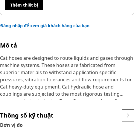
Thêm thiết bị
Đăng nhập để xem giá khách hàng của bạn
Mô tả
Cat hoses are designed to route liquids and gases through
machine systems. These hoses are fabricated from
superior materials to withstand application specific
pressures, vibration tolerances and flow requirements for
Cat heavy-duty equipment. Cat hydraulic hose and
couplings are subjected to the most rigorous testing
processes in the industry. Every Cat hose and coupling
combination is tested as a system to ensure a perfect fit
Thông số kỹ thuật
that yields maximum safety and dependability.
The construction of the hose is made from synthetic
Đơn vị đo
rubber tube; two braids of special high tensile steel wire