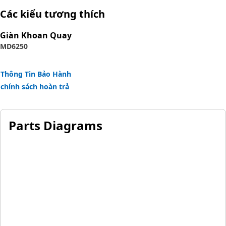
reinforcement separated by synthetic rubber layer. The
Các kiểu tương thích
outer cover is textile braided.
Giàn Khoan Quay
MD6250
Thông Tin Bảo Hành
chính sách hoàn trả
Parts Diagrams