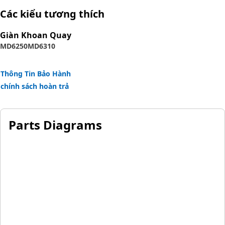
reinforcement separated by synthetic rubber layer. The
Các kiểu tương thích
outer cover is textile braided.
Giàn Khoan Quay
MD6250
MD6310
Thông Tin Bảo Hành
chính sách hoàn trả
Parts Diagrams