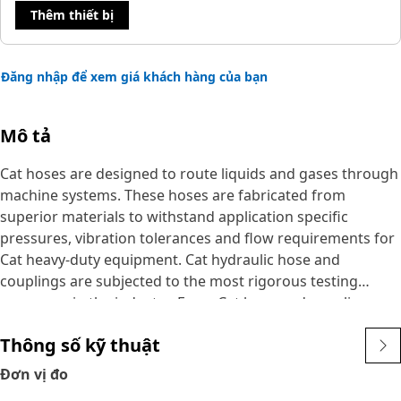
Thêm thiết bị
Đăng nhập để xem giá khách hàng của bạn
Mô tả
Cat hoses are designed to route liquids and gases through
machine systems. These hoses are fabricated from
superior materials to withstand application specific
pressures, vibration tolerances and flow requirements for
Cat heavy-duty equipment. Cat hydraulic hose and
couplings are subjected to the most rigorous testing
processes in the industry. Every Cat hose and coupling
combination is tested as a system to ensure a perfect fit
Thông số kỹ thuật
that yields maximum safety and dependability.
The construction of the hose is made from synthetic
Đơn vị đo
rubber tube; two braids of special high tensile steel wire