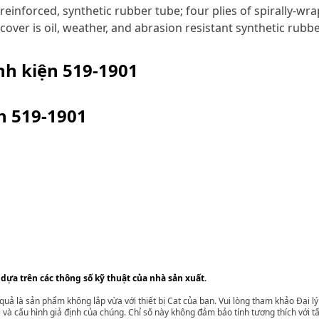
einforced, synthetic rubber tube; four plies of spirally-wr
cover is oil, weather, and abrasion resistant synthetic rubbe
inh kiện
519-1901
ện
519-1901
 dựa trên các thông số kỹ thuật của nhà sản xuất.
t quả là sản phẩm không lắp vừa với thiết bị Cat của bạn. Vui lòng tham khảo Đại 
i và cấu hình giả định của chúng. Chỉ số này không đảm bảo tính tương thích với tất