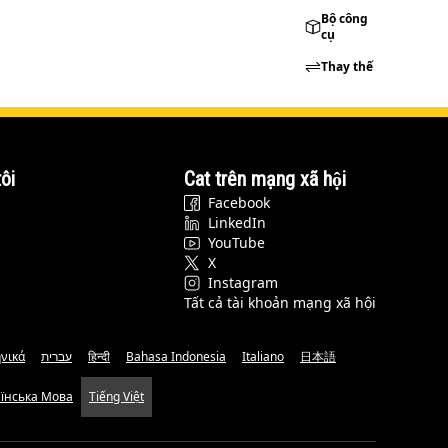
Bộ công
cụ
Thay thế
ôi
Cat trên mạng xã hội
Facebook
LinkedIn
YouTube
X
Instagram
Tất cả tài khoản mạng xã hội
νικά
עברית
हिन्दी
Bahasa Indonesia
Italiano
日本語
аїнська Мова
Tiếng Việt