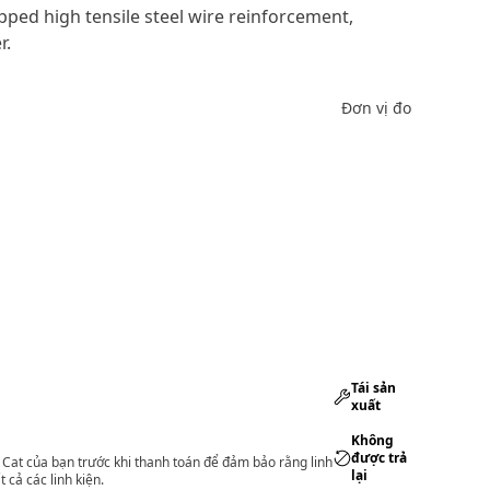
apped high tensile steel wire reinforcement,
r.
Đơn vị đo
Tái sản
xuất
Không
được trả
lý Cat của bạn trước khi thanh toán để đảm bảo rằng linh
lại
 cả các linh kiện.