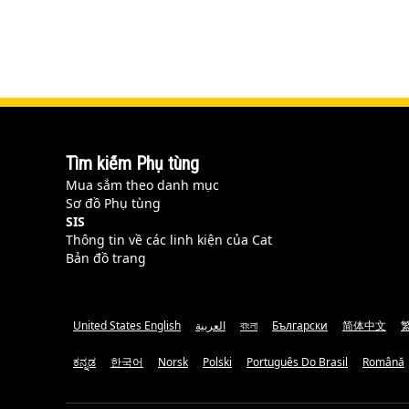
Tìm kiếm Phụ tùng
Mua sắm theo danh mục
Sơ đồ Phụ tùng
SIS
Thông tin về các linh kiện của Cat
Bản đồ trang
United States English
العربية
বাংলা
Български
简体中文
ಕನ್ನಡ
한국어
Norsk
Polski
Português Do Brasil
Română