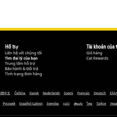
Hỗ trợ
Tài khoản của t
Liên hệ với chúng tôi
Giỏ hàng
Tìm đại lý của bạn
Cat Rewards
Trung tâm hỗ trợ
Bảo hành & Đổi trả
Tình trạng Đơn hàng
繁體中文
Čeština
Dansk
Nederlands
Suomi
Français
Deutsch
Ελλη
Русский
Español (Latino)
Svenska
தமிழ்
తెలుగు
ไทย
Türkçe
Укр