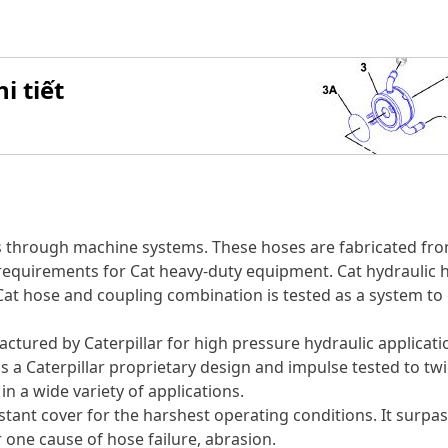
i tiết
s through machine systems. These hoses are fabricated fro
w requirements for Cat heavy-duty equipment. Cat hydraulic
 Cat hose and coupling combination is tested as a system to
ctured by Caterpillar for high pressure hydraulic applicati
is a Caterpillar proprietary design and impulse tested to tw
in a wide variety of applications.
nt cover for the harshest operating conditions. It surpass
one cause of hose failure, abrasion.