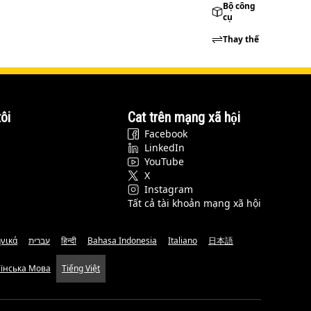
Bộ công
cụ
Thay thế
ôi
Cat trên mạng xã hội
Facebook
LinkedIn
YouTube
X
Instagram
Tất cả tài khoản mạng xã hội
νικά
עברית
हिन्दी
Bahasa Indonesia
Italiano
日本語
аїнська Мова
Tiếng Việt