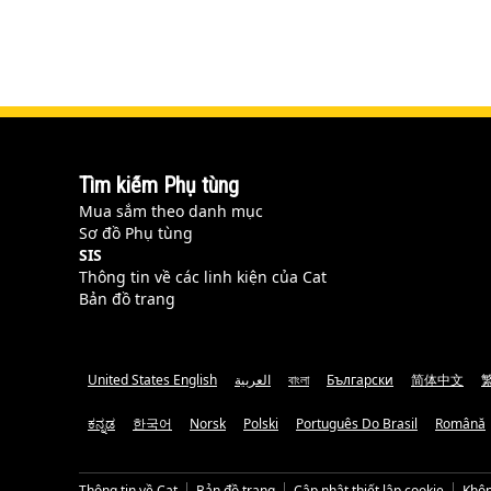
Tìm kiếm Phụ tùng
Mua sắm theo danh mục
Sơ đồ Phụ tùng
SIS
Thông tin về các linh kiện của Cat
Bản đồ trang
United States English
العربية
বাংলা
Български
简体中文
ಕನ್ನಡ
한국어
Norsk
Polski
Português Do Brasil
Română
Thông tin về Cat
Bản đồ trang
Cập nhật thiết lập cookie
Khôn