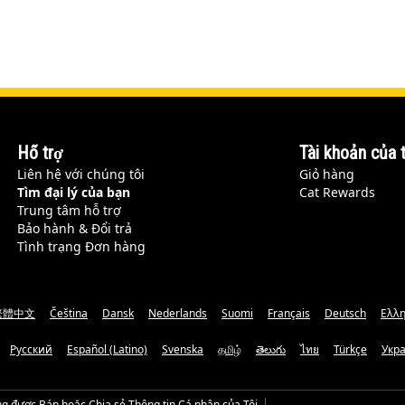
Hỗ trợ
Tài khoản của t
Liên hệ với chúng tôi
Giỏ hàng
Tìm đại lý của bạn
Cat Rewards
Trung tâm hỗ trợ
Bảo hành & Đổi trả
Tình trạng Đơn hàng
繁體中文
Čeština
Dansk
Nederlands
Suomi
Français
Deutsch
Ελλη
Русский
Español (Latino)
Svenska
தமிழ்
తెలుగు
ไทย
Türkçe
Укр
g được Bán hoặc Chia sẻ Thông tin Cá nhân của Tôi