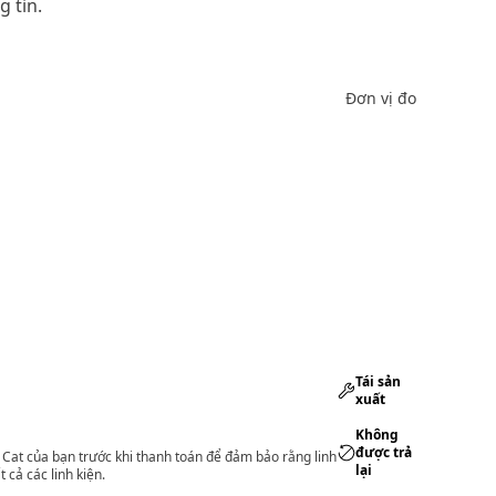
 tin.
Đơn vị đo
Tái sản
xuất
Không
được trả
lý Cat của bạn trước khi thanh toán để đảm bảo rằng linh
lại
 cả các linh kiện.