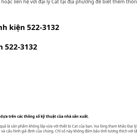
c liên hệ với đại lý Cat tại địa phương để biết thêm thông
inh kiện
522-3132
ện
522-3132
 dựa trên các thông số kỹ thuật của nhà sản xuất.
t quả là sản phẩm không lắp vừa với thiết bị Cat của bạn. Vui lòng tham khảo Đại 
i và cấu hình giả định của chúng. Chỉ số này không đảm bảo tính tương thích với tất