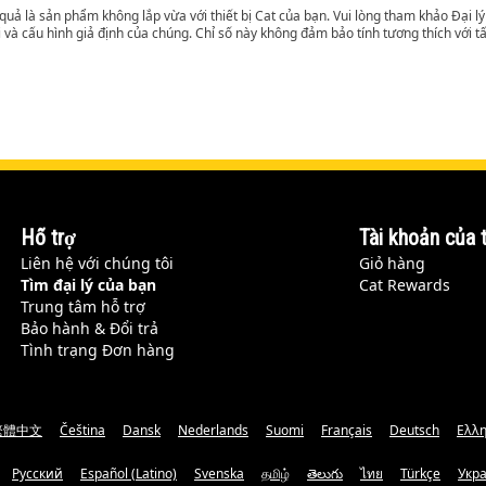
t quả là sản phẩm không lắp vừa với thiết bị Cat của bạn. Vui lòng tham khảo Đại 
i và cấu hình giả định của chúng. Chỉ số này không đảm bảo tính tương thích với tất
Hỗ trợ
Tài khoản của t
Liên hệ với chúng tôi
Giỏ hàng
Tìm đại lý của bạn
Cat Rewards
Trung tâm hỗ trợ
Bảo hành & Đổi trả
Tình trạng Đơn hàng
繁體中文
Čeština
Dansk
Nederlands
Suomi
Français
Deutsch
Ελλη
Русский
Español (Latino)
Svenska
தமிழ்
తెలుగు
ไทย
Türkçe
Укр