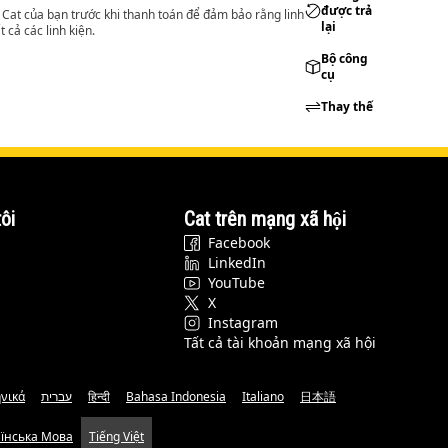
được trả
lý Cat của bạn trước khi thanh toán để đảm bảo rằng linh
lại
 cả các linh kiện.
Bộ công
cụ
Thay thế
ôi
Cat trên mạng xã hội
Facebook
LinkedIn
YouTube
X
Instagram
Tất cả tài khoản mạng xã hội
νικά
עברית
हिन्दी
Bahasa Indonesia
Italiano
日本語
аїнська Мова
Tiếng Việt