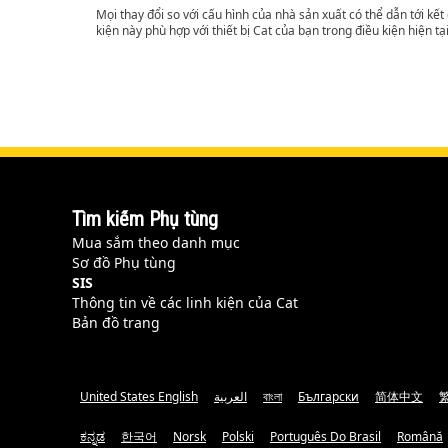
Mọi thay đổi so với cấu hình của nhà sản xuất có thể dẫn tới kế
kiện này phù hợp với thiết bị Cat của bạn trong điều kiện hiện tạ
Tìm kiếm Phụ tùng
Mua sắm theo danh mục
Sơ đồ Phụ tùng
SIS
Thông tin về các linh kiện của Cat
Bản đồ trang
United States English
العربية
বাংলা
Български
简体中文
ಕನ್ನಡ
한국어
Norsk
Polski
Português Do Brasil
Română