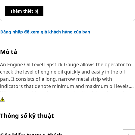
Thêm thiết bị
Đăng nhập để xem giá khách hàng của bạn
Mô tả
An Engine Oil Level Dipstick Gauge allows the operator to
check the level of engine oil quickly and easily in the oil
pan. It consists of a long, narrow metal strip with
indicators that denote minimum and maximum oil levels.
When inserted into the engine, the dipstick gathers oil,
allowing operators to visually inspect the oil level against
these indicators. This measurement determines whether
Thông số kỹ thuật
the engine has sufficient lubrication for proper operation.
Attributes: