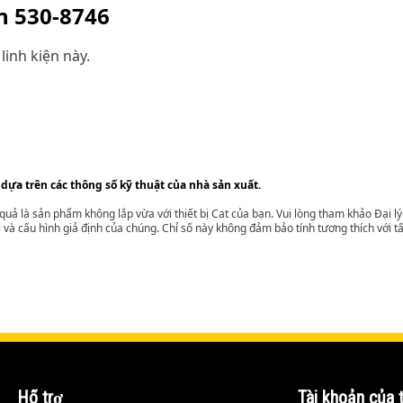
ện
530-8746
linh kiện này.
 dựa trên các thông số kỹ thuật của nhà sản xuất.
t quả là sản phẩm không lắp vừa với thiết bị Cat của bạn. Vui lòng tham khảo Đại 
i và cấu hình giả định của chúng. Chỉ số này không đảm bảo tính tương thích với tất
Hỗ trợ
Tài khoản của t