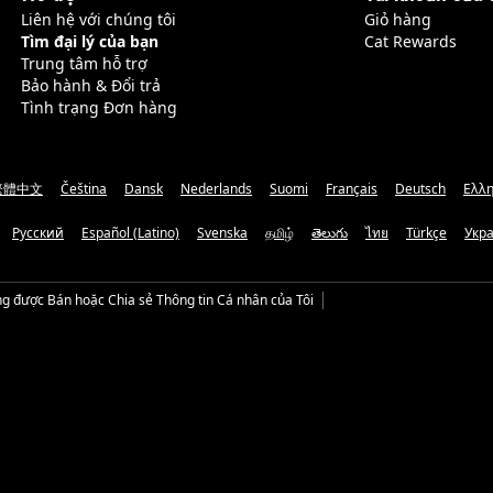
Liên hệ với chúng tôi
Giỏ hàng
Tìm đại lý của bạn
Cat Rewards
Trung tâm hỗ trợ
Bảo hành & Đổi trả
Tình trạng Đơn hàng
繁體中文
Čeština
Dansk
Nederlands
Suomi
Français
Deutsch
Ελλη
Русский
Español (Latino)
Svenska
தமிழ்
తెలుగు
ไทย
Türkçe
Укр
g được Bán hoặc Chia sẻ Thông tin Cá nhân của Tôi