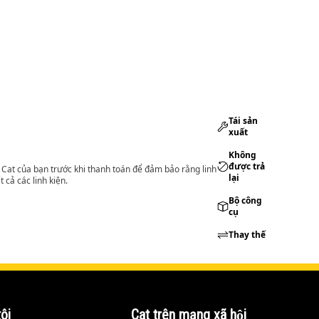
Tái sản
xuất
Không
được trả
lý Cat của bạn trước khi thanh toán để đảm bảo rằng linh
lại
 cả các linh kiện.
Bộ công
cụ
Thay thế
ôi
Cat trên mạng xã hội