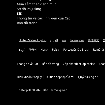
Mua sắm theo danh mục
Sơ đồ Phụ tùng
SIS
Thông tin về các linh kiện của Cat
Bản đồ trang
United States English
العربية
বাংলা
Български
简体中文
ಕನ್ನಡ
한국어
Norsk
Polski
Português Do Brasil
Română
Thông tin về Cat
Bản đồ trang
Cập nhật thiết lập cookie
Khôn
Điều khoản Pháp lý
Ưu tiên tiếp thị của tôi
Quyền riêng tư
Caterpillar© 2026 Bảo lưu mọi quyền