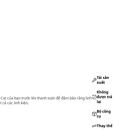
Tái sản
xuất
Không
được trả
lý Cat của bạn trước khi thanh toán để đảm bảo rằng linh
lại
 cả các linh kiện.
Bộ công
cụ
Thay thế