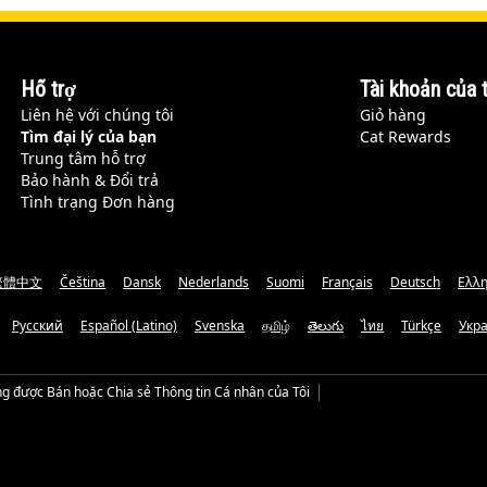
Hỗ trợ
Tài khoản của t
Liên hệ với chúng tôi
Giỏ hàng
Tìm đại lý của bạn
Cat Rewards
Trung tâm hỗ trợ
Bảo hành & Đổi trả
Tình trạng Đơn hàng
繁體中文
Čeština
Dansk
Nederlands
Suomi
Français
Deutsch
Ελλη
Русский
Español (Latino)
Svenska
தமிழ்
తెలుగు
ไทย
Türkçe
Укр
g được Bán hoặc Chia sẻ Thông tin Cá nhân của Tôi