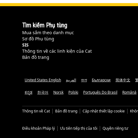
Tìm kiếm Phụ tùng
Mua sắm theo danh mục
Sơ đồ Phụ tùng
SIS
Thông tin về các linh kiện của Cat
Bản đồ trang
United States English
العربية
বাংলা
Български
简体中文
ಕನ್ನಡ
한국어
Norsk
Polski
Português Do Brasil
Română
Thông tin về Cat
Bản đồ trang
Cập nhật thiết lập cookie
Khôn
Điều khoản Pháp lý
Ưu tiên tiếp thị của tôi
Quyền riêng tư