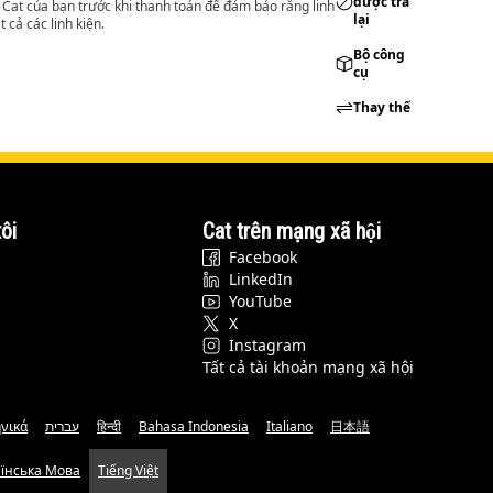
được trả
lý Cat của bạn trước khi thanh toán để đảm bảo rằng linh
lại
 cả các linh kiện.
Bộ công
cụ
Thay thế
ôi
Cat trên mạng xã hội
Facebook
LinkedIn
YouTube
X
Instagram
Tất cả tài khoản mạng xã hội
νικά
עברית
हिन्दी
Bahasa Indonesia
Italiano
日本語
аїнська Мова
Tiếng Việt