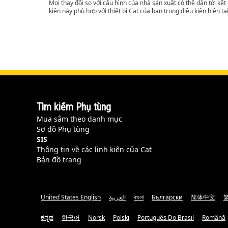
Mọi thay đổi so với cấu hình của nhà sản xuất có thể dẫn tới kế
kiện này phù hợp với thiết bị Cat của bạn trong điều kiện hiện tạ
Tìm kiếm Phụ tùng
Mua sắm theo danh mục
Sơ đồ Phụ tùng
SIS
Thông tin về các linh kiện của Cat
Bản đồ trang
United States English
العربية
বাংলা
Български
简体中文
ಕನ್ನಡ
한국어
Norsk
Polski
Português Do Brasil
Română