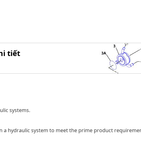
i tiết
ulic systems.
n a hydraulic system to meet the prime product requirement