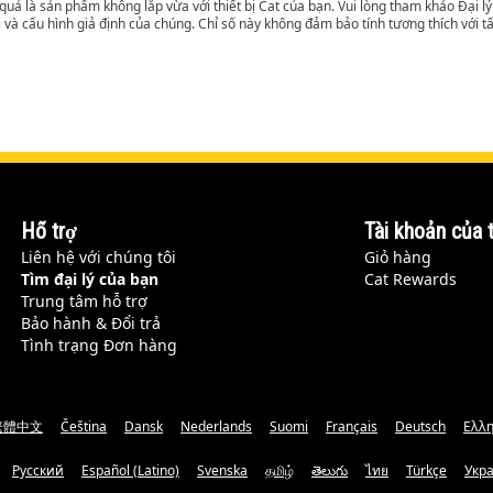
t quả là sản phẩm không lắp vừa với thiết bị Cat của bạn. Vui lòng tham khảo Đại 
i và cấu hình giả định của chúng. Chỉ số này không đảm bảo tính tương thích với tất
Hỗ trợ
Tài khoản của t
Liên hệ với chúng tôi
Giỏ hàng
Tìm đại lý của bạn
Cat Rewards
Trung tâm hỗ trợ
Bảo hành & Đổi trả
Tình trạng Đơn hàng
繁體中文
Čeština
Dansk
Nederlands
Suomi
Français
Deutsch
Ελλη
Русский
Español (Latino)
Svenska
தமிழ்
తెలుగు
ไทย
Türkçe
Укр