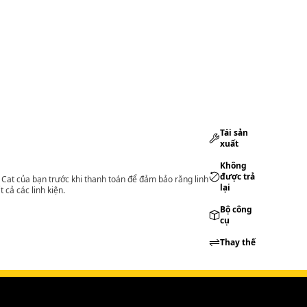
Tái sản
xuất
Không
được trả
lý Cat của bạn trước khi thanh toán để đảm bảo rằng linh
lại
 cả các linh kiện.
Bộ công
cụ
Thay thế