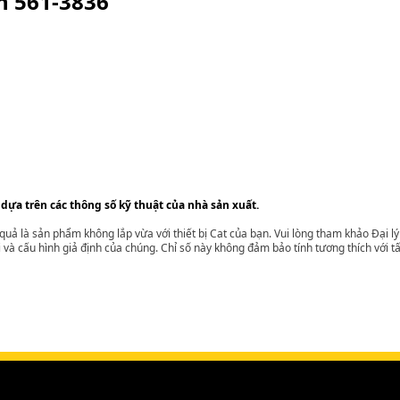
ện
561-3836
 dựa trên các thông số kỹ thuật của nhà sản xuất.
t quả là sản phẩm không lắp vừa với thiết bị Cat của bạn. Vui lòng tham khảo Đại 
i và cấu hình giả định của chúng. Chỉ số này không đảm bảo tính tương thích với tất