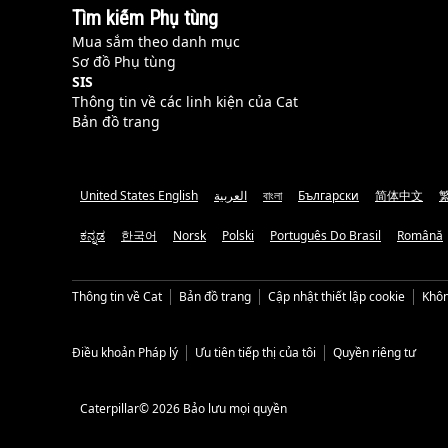
Tìm kiếm Phụ tùng
Mua sắm theo danh mục
Sơ đồ Phụ tùng
SIS
Thông tin về các linh kiện của Cat
Bản đồ trang
United States English
العربية
বাংলা
Български
简体中文
ಕನ್ನಡ
한국어
Norsk
Polski
Português Do Brasil
Română
Thông tin về Cat
Bản đồ trang
Cập nhật thiết lập cookie
Khôn
Điều khoản Pháp lý
Ưu tiên tiếp thị của tôi
Quyền riêng tư
Caterpillar© 2026 Bảo lưu mọi quyền