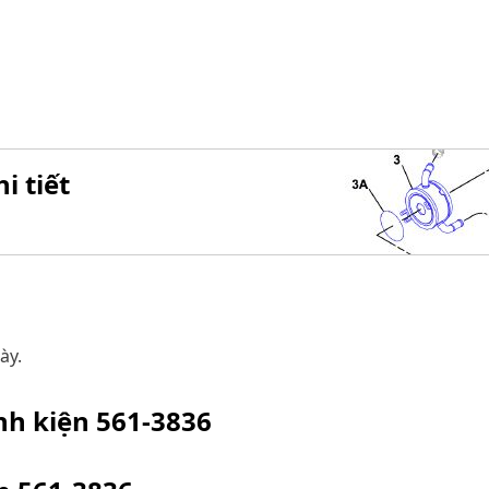
i tiết
ày.
inh kiện
561-3836