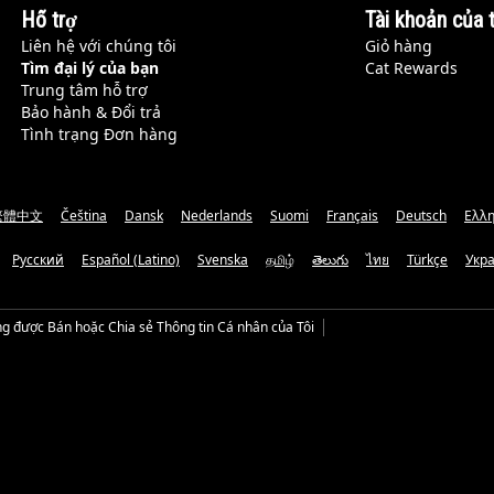
Hỗ trợ
Tài khoản của t
Liên hệ với chúng tôi
Giỏ hàng
Tìm đại lý của bạn
Cat Rewards
Trung tâm hỗ trợ
Bảo hành & Đổi trả
Tình trạng Đơn hàng
繁體中文
Čeština
Dansk
Nederlands
Suomi
Français
Deutsch
Ελλη
Русский
Español (Latino)
Svenska
தமிழ்
తెలుగు
ไทย
Türkçe
Укр
g được Bán hoặc Chia sẻ Thông tin Cá nhân của Tôi