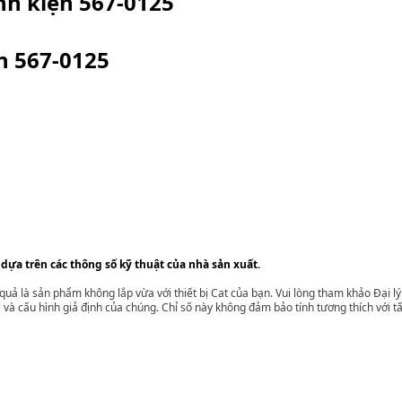
inh kiện
567-0125
ện
567-0125
 dựa trên các thông số kỹ thuật của nhà sản xuất.
t quả là sản phẩm không lắp vừa với thiết bị Cat của bạn. Vui lòng tham khảo Đại 
i và cấu hình giả định của chúng. Chỉ số này không đảm bảo tính tương thích với tất